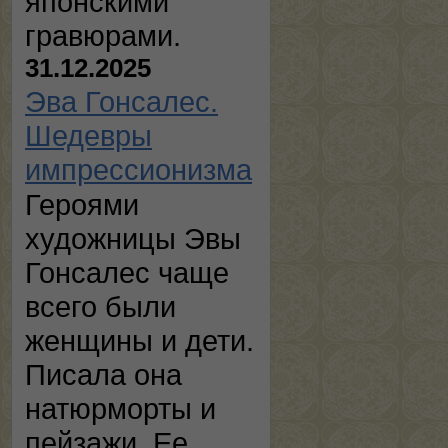
японскими
гравюрами.
31.12.2025
Эва Гонсалес.
Шедевры
импрессионизма
Героями
художницы Эвы
Гонсалес чаще
всего были
женщины и дети.
Писала она
натюрморты и
пейзажи. Ее