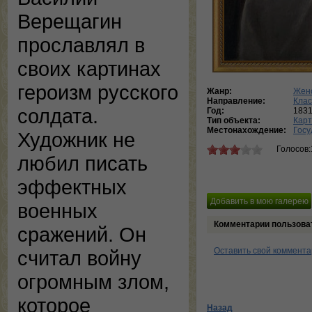
Верещагин
прославлял в
своих картинах
героизм русского
Жанр:
Женс
Направление:
Кла
солдата.
Год:
183
Тип объекта:
Кар
Местонахождение:
Госу
Художник не
Голосов:
любил писать
эффектных
военных
Комментарии пользова
сражений. Он
Оставить свой коммент
считал войну
огромным злом,
которое
Назад