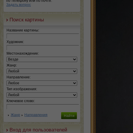
по телефону или по почте.
Задать вопрос
Поиск картины
Название картины:
Художник:
Местонахождение:
Жанр:
Направление:
Тип изображения:
Ключевое слово:
Жанр
Направления
Вход для пользователей