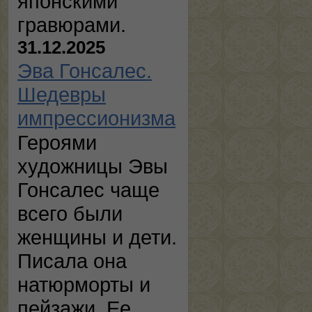
японскими
гравюрами.
31.12.2025
Эва Гонсалес.
Шедевры
импрессионизма
Героями
художницы Эвы
Гонсалес чаще
всего были
женщины и дети.
Писала она
натюрморты и
пейзажи. Ее