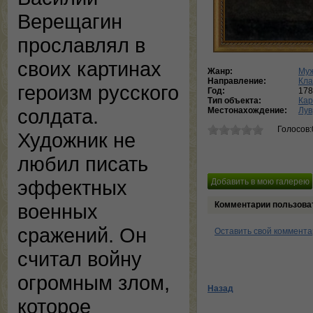
Верещагин
прославлял в
своих картинах
Жанр:
Муж
Направление:
Кла
героизм русского
Год:
178
Тип объекта:
Кар
солдата.
Местонахождение:
Лув
Голосов:
Художник не
любил писать
эффектных
Комментарии пользова
военных
сражений. Он
Оставить свой коммент
считал войну
огромным злом,
Назад
которое