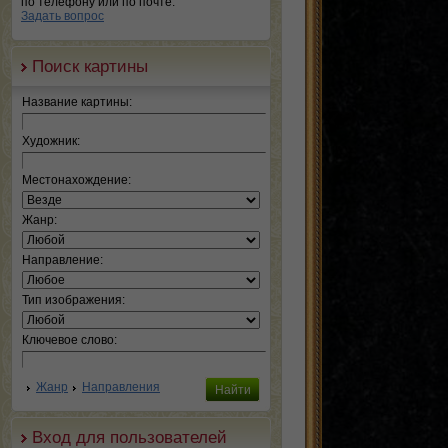
по телефону или по почте.
Задать вопрос
Поиск картины
Название картины:
Художник:
Местонахождение:
Жанр:
Направление:
Тип изображения:
Ключевое слово:
Жанр
Направления
Вход для пользователей