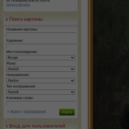
по телефону или по почте.
Задать вопрос
Поиск картины
Название картины:
Художник:
Местонахождение:
Жанр:
Направление:
Тип изображения:
Ключевое слово:
Жанр
Направления
Вход для пользователей