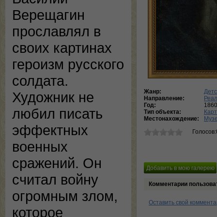
Верещагин
прославлял в
своих картинах
героизм русского
солдата.
Жанр:
Детс
Художник не
Направление:
Реа
Год:
1860
любил писать
Тип объекта:
Кар
Местонахождение:
Музе
эффектных
Голосов:
военных
сражений. Он
считал войну
Комментарии пользова
огромным злом,
Оставить свой коммент
которое