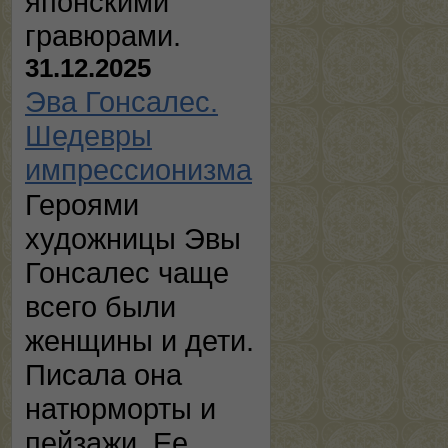
японскими
гравюрами.
31.12.2025
Эва Гонсалес.
Шедевры
импрессионизма
Героями
художницы Эвы
Гонсалес чаще
всего были
женщины и дети.
Писала она
натюрморты и
пейзажи. Ее