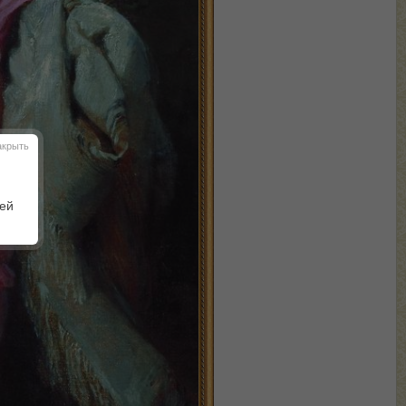
акрыть
шей