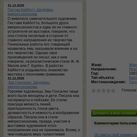
31.12.2025
Гюстав Кайботт. Шедевры
импрессионизма
О живописи замечательного художника
Гюстава Кайботта, большого друга
импрессионистов и едва ли не главного
устроителя их выставок, говорили, что
она стояла несколько в стороне от
главного направления их творчества.
Гениальные работы его товарищей
нравились ему, оказывали влияние и на
его творчество. Однако свои
произведения он писал, как о нем
говорили, «в реалистическом стиле Ж.-Ф.
Жанр:
Жен
Милле или Г. Курбе». В работах
Направление:
Реа
Кайботта угадывалось знакомство
Год:
188
мастера с японскими гравюрами.
Тип объекта:
Кар
31.12.2025
Местонахождение:
Госу
Эва Гонсалес. Шедевры
импрессионизма
Голосов
Героями художницы Эвы Гонсалес чаще
всего были женщины и дети. Писала она
натюрморты и пейзажи. Ее стилю
присущи мягкость линий,
приглушенность тонов цвета,
деликатность и нежность в изображении
образов. Писала она в стиле
импрессионизма, правда, участия в
Комментарии пользова
выставках художников этого
направления она не принимала. Всему, о
чем поведала миру талантливая
Оставить свой коммент