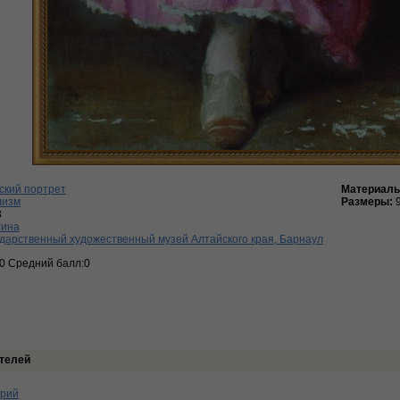
ский портрет
Материалы
лизм
Размеры:
3
тина
дарственный художественный музей Алтайского края, Барнаул
:0 Средний балл:0
телей
арий