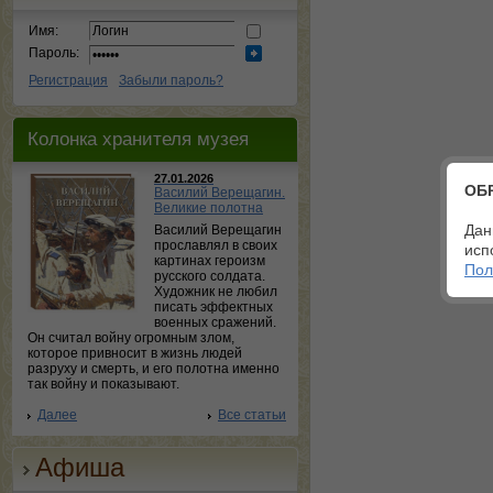
Имя:
Пароль:
Регистрация
Забыли пароль?
Колонка хранителя музея
27.01.2026
ОБ
Василий Верещагин.
Великие полотна
Дан
Василий Верещагин
прославлял в своих
исп
картинах героизм
Пол
русского солдата.
Художник не любил
писать эффектных
военных сражений.
Он считал войну огромным злом,
которое привносит в жизнь людей
разруху и смерть, и его полотна именно
так войну и показывают.
Далее
Все статьи
Афиша