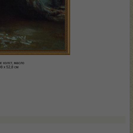
:
холст, масло
98 х 52,8 см