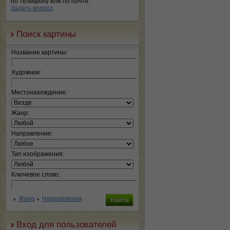
по телефону или по почте.
Задать вопрос
Поиск картины
Название картины:
Художник:
Местонахождение:
Жанр:
Направление:
Тип изображения:
Ключевое слово:
Жанр
Направления
Вход для пользователей