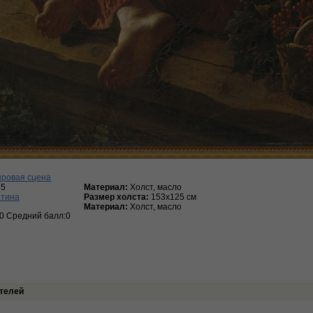
ровая сцена
55
Материал:
Холст, масло
ртина
Размер холста:
153х125 см
Материал:
Холст, масло
:0 Средний балл:0
телей