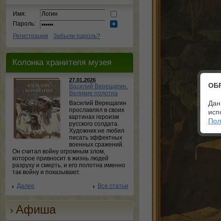
Имя:
Пароль:
Регистрация
Забыли пароль?
Колонка хранителя музея
27.01.2026
ОБ
Василий Верещагин.
Великие полотна
Дан
Василий Верещагин
прославлял в своих
исп
картинах героизм
Пол
русского солдата.
Художник не любил
писать эффектных
военных сражений.
Он считал войну огромным злом,
которое привносит в жизнь людей
разруху и смерть, и его полотна именно
так войну и показывают.
Далее
Все статьи
Афиша