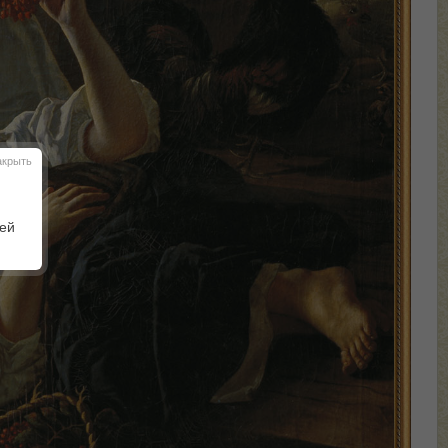
акрыть
шей