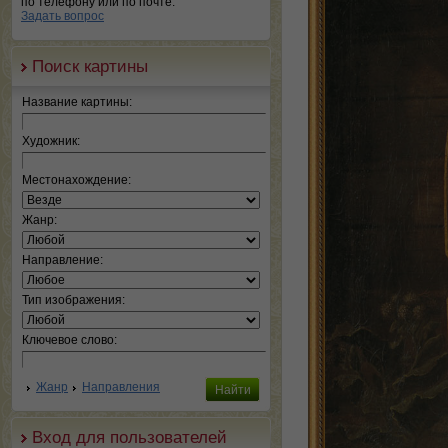
по телефону или по почте.
Задать вопрос
Поиск картины
Название картины:
Художник:
Местонахождение:
Жанр:
Направление:
Тип изображения:
Ключевое слово:
Жанр
Направления
Вход для пользователей