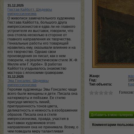
31.12.2025
Гюстав Кайботт. Шедевры
импрессионизма
О живописи замечательного художника
Гюстава Кайботта, большого друга
импрессионистов и едва ли не главного
устроителя их выставок, говорили, что
она стояла несколько в стороне от
главного направления их творчества.
Гениальные работы его товарищей
нравились ему, оказывали влияние и на
его творчество. Однако свои
произведения он писал, как о нем
говорили, «в реалистическом стиле Ж.-Ф.
Милле или Г. Курбе». В работах
Кайботта угадывалось знакомство
мастера с японскими гравюрами.
Жанр:
жан
31.12.2025
Год:
18
Эва Гонсалес. Шедевры
Тип объекта:
Ка
импрессионизма
Героями художницы Эвы Гонсалес чаще
Голосов
всего были женщины и дети. Писала она
натюрморты и пейзажи. Ее стилю
присущи мягкость линий,
приглушенность тонов цвета,
деликатность и нежность в изображении
образов. Писала она в стиле
импрессионизма, правда, участия в
выставках художников этого
Комментарии пользова
направления она не принимала. Всему, о
чем поведала миру талантливая