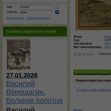
Имя:
Пароль:
Регистрация
Забыли пароль?
Колонка хранителя музея
Жанр:
жанр
Год:
187
Тип объекта:
Кар
Местонахождение:
Ниже
Голосов:
27.01.2026
Комментарии пользова
Василий
Верещагин.
Оставить свой коммент
Великие полотна
Василий
Назад