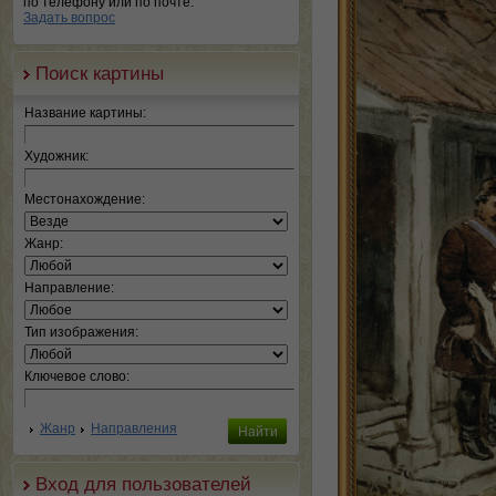
по телефону или по почте.
Задать вопрос
Поиск картины
Название картины:
Художник:
Местонахождение:
Жанр:
Направление:
Тип изображения:
Ключевое слово:
Жанр
Направления
Вход для пользователей