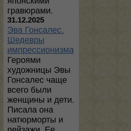
японскими
гравюрами.
31.12.2025
Эва Гонсалес.
Шедевры
импрессионизма
Героями
художницы Эвы
Гонсалес чаще
всего были
женщины и дети.
Писала она
натюрморты и
пейзажи. Ее