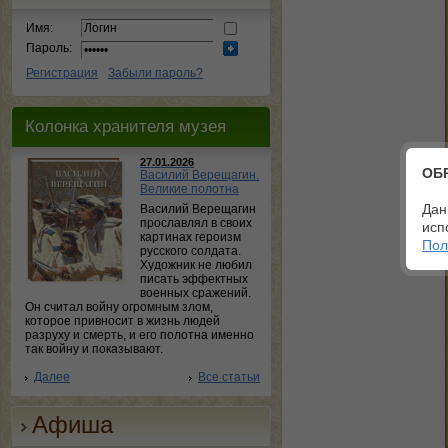
Имя:
Пароль:
Регистрация
Забыли пароль?
Колонка хранителя музея
27.01.2026
ОБ
Василий Верещагин.
Великие полотна
Дан
Василий Верещагин
прославлял в своих
исп
картинах героизм
Пол
русского солдата.
Художник не любил
писать эффектных
военных сражений.
Он считал войну огромным злом,
которое привносит в жизнь людей
разруху и смерть, и его полотна именно
так войну и показывают.
Далее
Все статьи
Афиша