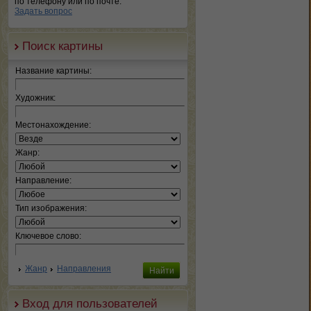
по телефону или по почте.
Задать вопрос
Поиск картины
Название картины:
Художник:
Местонахождение:
Жанр:
Направление:
Тип изображения:
Ключевое слово:
Жанр
Направления
Вход для пользователей