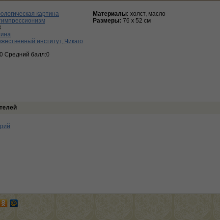
ологическая картина
Материалы:
холст, масло
тимпрессионизм
Размеры:
76 х 52 см
3
тина
жественный институт, Чикаго
:0 Средний балл:0
телей
арий