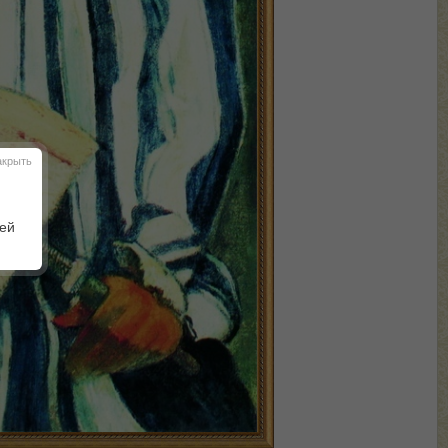
акрыть
шей