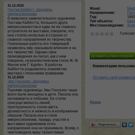
31.12.2025
Жанр:
Миф
Гюстав Кайботт. Шедевры
Направление:
Пос
импрессионизма
Год:
189
О живописи замечательного художника
Тип объекта:
Кар
Гюстава Кайботта, большого друга
Местонахождение:
Худо
импрессионистов и едва ли не главного
устроителя их выставок, говорили, что
Голосов
она стояла несколько в стороне от
главного направления их творчества.
Гениальные работы его товарищей
нравились ему, оказывали влияние и на
его творчество. Однако свои
произведения он писал, как о нем
говорили, «в реалистическом стиле Ж.-Ф.
Милле или Г. Курбе». В работах
Комментарии пользова
Кайботта угадывалось знакомство
мастера с японскими гравюрами.
31.12.2025
Оставить свой коммент
Эва Гонсалес. Шедевры
импрессионизма
Героями художницы Эвы Гонсалес чаще
всего были женщины и дети. Писала она
натюрморты и пейзажи. Ее стилю
Назад
присущи мягкость линий,
приглушенность тонов цвета,
деликатность и нежность в изображении
образов. Писала она в стиле
импрессионизма, правда, участия в
выставках художников этого
Поделиться…
направления она не принимала. Всему, о
чем поведала миру талантливая