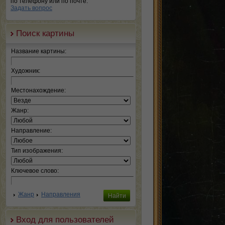
по телефону или по почте.
Задать вопрос
Поиск картины
Название картины:
Художник:
Местонахождение:
Жанр:
Направление:
Тип изображения:
Ключевое слово:
Жанр
Направления
Вход для пользователей