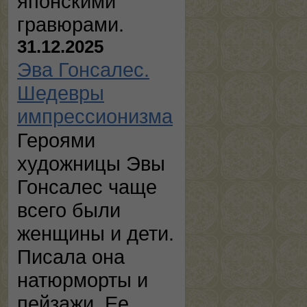
японскими
гравюрами.
31.12.2025
Эва Гонсалес.
Шедевры
импрессионизма
Героями
художницы Эвы
Гонсалес чаще
всего были
женщины и дети.
Писала она
натюрморты и
пейзажи. Ее