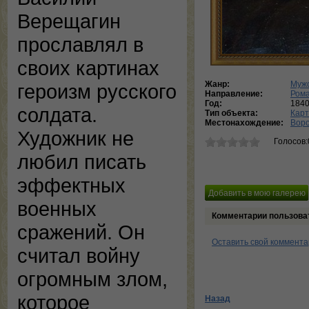
Верещагин
прославлял в
своих картинах
Жанр:
Мужс
героизм русского
Направление:
Ром
Год:
184
солдата.
Тип объекта:
Кар
Местонахождение:
Воро
Художник не
Голосов:
любил писать
эффектных
военных
Комментарии пользова
сражений. Он
Оставить свой коммент
считал войну
огромным злом,
которое
Назад