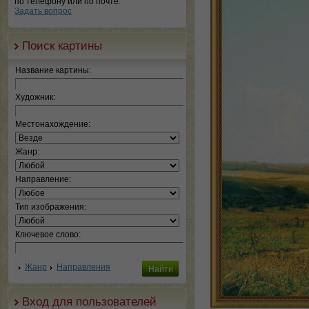
по телефону или по почте.
Задать вопрос
Поиск картины
Название картины:
Художник:
Местонахождение:
Жанр:
Направление:
Тип изображения:
Ключевое слово:
Жанр
Направления
Вход для пользователей