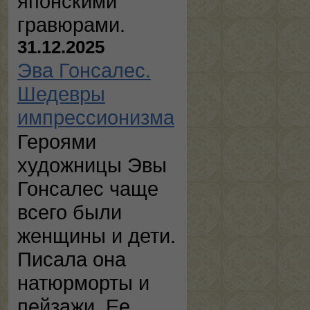
японскими
гравюрами.
31.12.2025
Эва Гонсалес.
Шедевры
импрессионизма
Героями
художницы Эвы
Гонсалес чаще
всего были
женщины и дети.
Писала она
натюрморты и
пейзажи. Ее