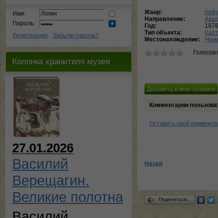
Жанр:
пей
Имя:
Направление:
Ака
Пароль:
Год:
187
Тип объекта:
Кар
Регистрация
Забыли пароль?
Местонахождение:
Ниже
Голосов:
Колонка хранителя музея
Комментарии пользова
Оставить свой коммент
27.01.2026
Василий
Назад
Верещагин.
Великие полотна
Поделиться…
Василий