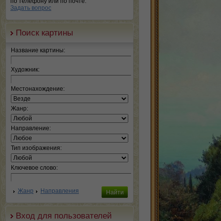
по телефону или по почте.
Задать вопрос
Поиск картины
Название картины:
Художник:
Местонахождение:
Жанр:
Направление:
Тип изображения:
Ключевое слово:
Жанр
Направления
Вход для пользователей