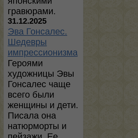
японскими
гравюрами.
31.12.2025
Эва Гонсалес.
Шедевры
импрессионизма
Героями
художницы Эвы
Гонсалес чаще
всего были
женщины и дети.
Писала она
натюрморты и
пейзажи. Ее