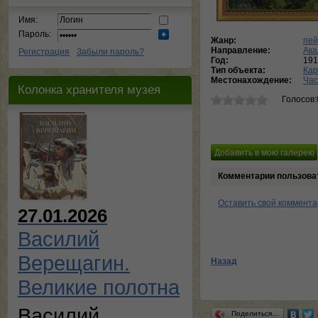
Имя:
Пароль:
Жанр:
пей
Направление:
Ака
Регистрация
Забыли пароль?
Год:
191
Тип объекта:
Кар
Местонахождение:
Час
Колонка хранителя музея
Голосов:
Комментарии пользова
Оставить свой коммент
27.01.2026
Василий
Верещагин.
Назад
Великие полотна
Василий
Поделиться…