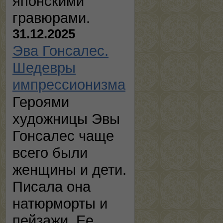
японскими
гравюрами.
31.12.2025
Эва Гонсалес.
Шедевры
импрессионизма
Героями
художницы Эвы
Гонсалес чаще
всего были
женщины и дети.
Писала она
натюрморты и
пейзажи. Ее