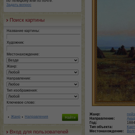
по телефону или по почте.
Задать вопрос
Поиск картины
Название картины:
Художник:
Местонахождение:
Жанр:
Направление:
Тип изображения:
Ключевое слово:
Жанр:
пей
Жанр
Направления
Направление:
Ака
Год:
188
Тип объекта:
Кар
Вход для пользователей
Местонахождение:
Волг