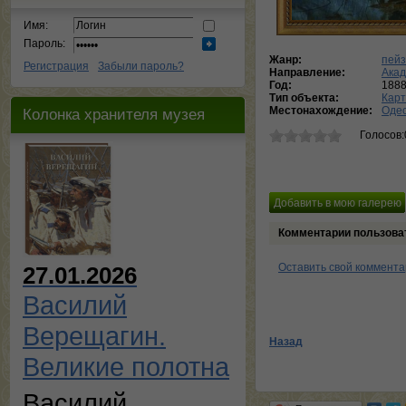
Имя:
Пароль:
Жанр:
пей
Регистрация
Забыли пароль?
Направление:
Ака
Год:
188
Тип объекта:
Кар
Местонахождение:
Одес
Колонка хранителя музея
Голосов:
Комментарии пользова
Оставить свой коммент
27.01.2026
Василий
Верещагин.
Назад
Великие полотна
Василий