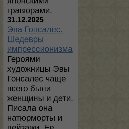
японскими
гравюрами.
31.12.2025
Эва Гонсалес.
Шедевры
импрессионизма
Героями
художницы Эвы
Гонсалес чаще
всего были
женщины и дети.
Писала она
натюрморты и
пейзажи. Ее