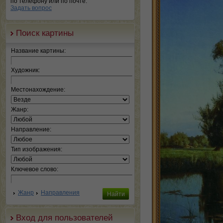
по телефону или по почте.
Задать вопрос
Поиск картины
Название картины:
Художник:
Местонахождение:
Жанр:
Направление:
Тип изображения:
Ключевое слово:
Жанр
Направления
Вход для пользователей