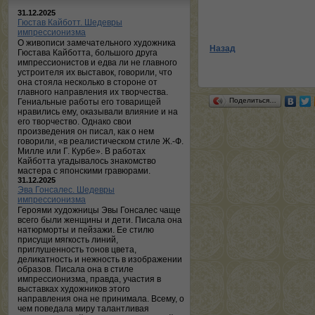
31.12.2025
Гюстав Кайботт. Шедевры
импрессионизма
О живописи замечательного художника
Назад
Гюстава Кайботта, большого друга
импрессионистов и едва ли не главного
устроителя их выставок, говорили, что
она стояла несколько в стороне от
главного направления их творчества.
Поделиться…
Гениальные работы его товарищей
нравились ему, оказывали влияние и на
его творчество. Однако свои
произведения он писал, как о нем
говорили, «в реалистическом стиле Ж.-Ф.
Милле или Г. Курбе». В работах
Кайботта угадывалось знакомство
мастера с японскими гравюрами.
31.12.2025
Эва Гонсалес. Шедевры
импрессионизма
Героями художницы Эвы Гонсалес чаще
всего были женщины и дети. Писала она
натюрморты и пейзажи. Ее стилю
присущи мягкость линий,
приглушенность тонов цвета,
деликатность и нежность в изображении
образов. Писала она в стиле
импрессионизма, правда, участия в
выставках художников этого
направления она не принимала. Всему, о
чем поведала миру талантливая