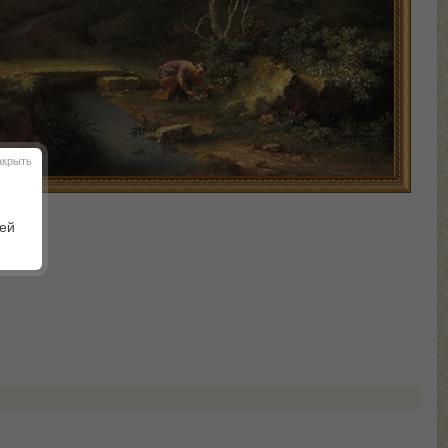
акрыть
шей