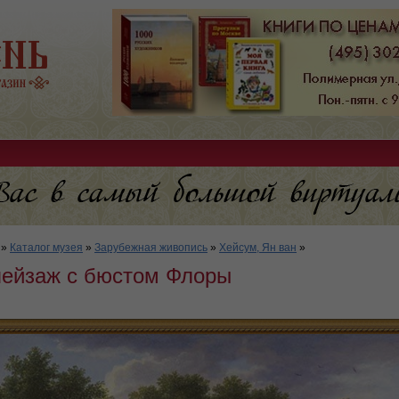
»
Каталог музея
»
Зарубежная живопись
»
Хейсум, Ян ван
»
пейзаж с бюстом Флоры