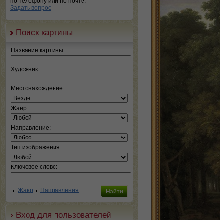
по телефону или по почте.
Задать вопрос
Поиск картины
Название картины:
Художник:
Местонахождение:
Жанр:
Направление:
Тип изображения:
Ключевое слово:
Жанр
Направления
Вход для пользователей