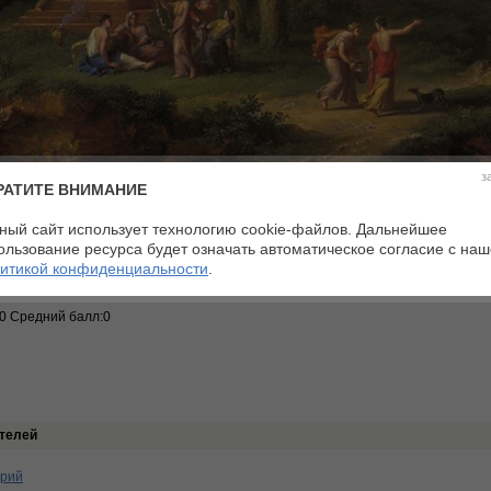
з
РАТИТЕ ВНИМАНИЕ
ный сайт использует технологию cookie-файлов. Дальнейшее
ологическая картина
Материалы:
холст, масло
ользование ресурса будет означать автоматическое согласие с на
5
Размеры:
52 х 71 см
итикой конфиденциальности
.
тина
рея Маурицхейс, Гаага
:0 Средний балл:0
телей
арий