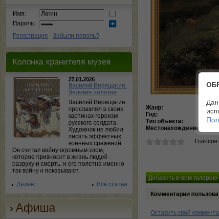
Имя:
Пароль:
Регистрация
Забыли пароль?
Колонка хранителя музея
27.01.2026
ОБ
Василий Верещагин.
Великие полотна
Дан
Василий Верещагин
Жанр:
Миф
прославлял в своих
исп
Год:
172
картинах героизм
Пол
Тип объекта:
Кар
русского солдата.
Местонахождение:
Гале
Художник не любил
писать эффектных
Голосов
военных сражений.
Он считал войну огромным злом,
которое привносит в жизнь людей
разруху и смерть, и его полотна именно
так войну и показывают.
Далее
Все статьи
Комментарии пользова
Афиша
Оставить свой коммент