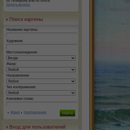
по телефону или по почте.
Задать вопрос
Поиск картины
Название картины:
Художник:
Местонахождение:
Жанр:
Направление:
Тип изображения:
Ключевое слово:
Жанр
Направления
Вход для пользователей