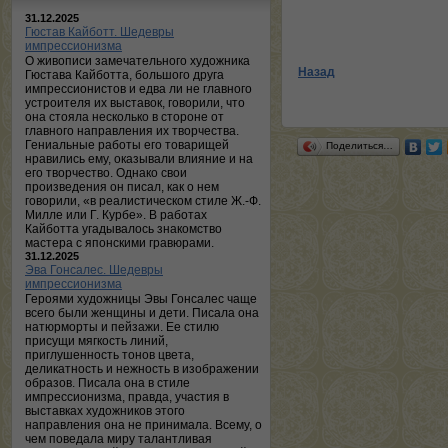
31.12.2025
Гюстав Кайботт. Шедевры
импрессионизма
О живописи замечательного художника
Назад
Гюстава Кайботта, большого друга
импрессионистов и едва ли не главного
устроителя их выставок, говорили, что
она стояла несколько в стороне от
главного направления их творчества.
Гениальные работы его товарищей
Поделиться…
нравились ему, оказывали влияние и на
его творчество. Однако свои
произведения он писал, как о нем
говорили, «в реалистическом стиле Ж.-Ф.
Милле или Г. Курбе». В работах
Кайботта угадывалось знакомство
мастера с японскими гравюрами.
31.12.2025
Эва Гонсалес. Шедевры
импрессионизма
Героями художницы Эвы Гонсалес чаще
всего были женщины и дети. Писала она
натюрморты и пейзажи. Ее стилю
присущи мягкость линий,
приглушенность тонов цвета,
деликатность и нежность в изображении
образов. Писала она в стиле
импрессионизма, правда, участия в
выставках художников этого
направления она не принимала. Всему, о
чем поведала миру талантливая