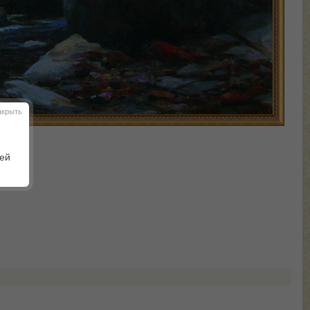
акрыть
шей