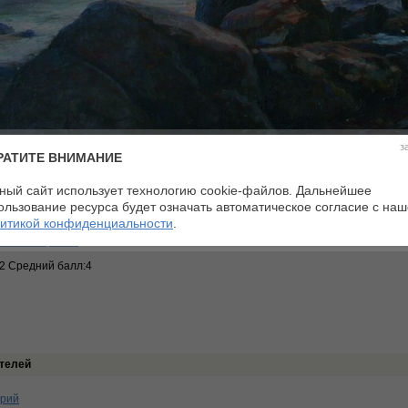
з
РАТИТЕ ВНИМАНИЕ
ный сайт использует технологию cookie-файлов. Дальнейшее
рской пейзаж
Материалы:
холст, масло
адемизм
Размеры:
53,5 ×71,5 см
ользование ресурса будет означать автоматическое согласие с на
07
итикой конфиденциальности
.
ртина
тное собрание
:2 Средний балл:4
телей
арий