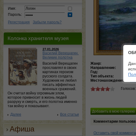
Имя:
Пароль:
Регистрация
Забыли пароль?
Колонка хранителя музея
27.01.2026
ОБ
Василий Верещагин.
Великие полотна
Дан
Василий Верещагин
Жанр:
Мо
прославлял в своих
Направление:
Ак
исп
картинах героизм
Год:
19
Пол
русского солдата.
Тип объекта:
Ка
Художник не любил
Местонахождение:
Час
писать эффектных
Голосов
военных сражений.
Он считал войну огромным злом,
которое привносит в жизнь людей
разруху и смерть, и его полотна именно
так войну и показывают.
Далее
Все статьи
Комментарии пользова
Афиша
Оставить свой коммент