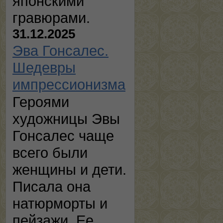
японскими
гравюрами.
31.12.2025
Эва Гонсалес.
Шедевры
импрессионизма
Героями
художницы Эвы
Гонсалес чаще
всего были
женщины и дети.
Писала она
натюрморты и
пейзажи. Ее