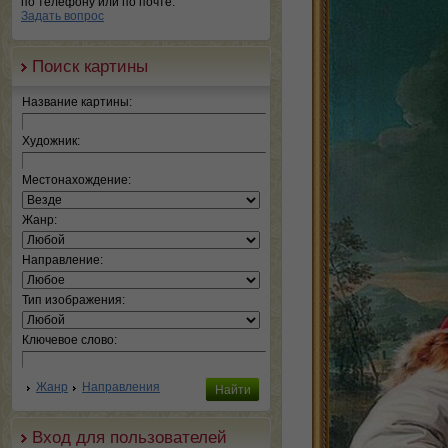
по телефону или по почте.
Задать вопрос
Поиск картины
Название картины:
Художник:
Местонахождение:
Жанр:
Направление:
Тип изображения:
Ключевое слово:
Жанр
Направления
Вход для пользователей