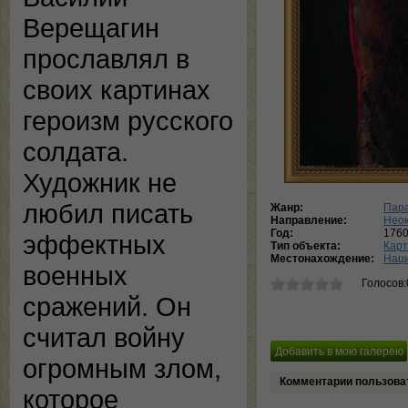
Верещагин
прославлял в
своих картинах
героизм русского
солдата.
Художник не
любил писать
Жанр:
Пар
Направление:
Нео
Год:
1760
эффектных
Тип объекта:
Кар
Местонахождение:
Наци
военных
Голосов:
сражений. Он
считал войну
огромным злом,
Комментарии пользова
которое