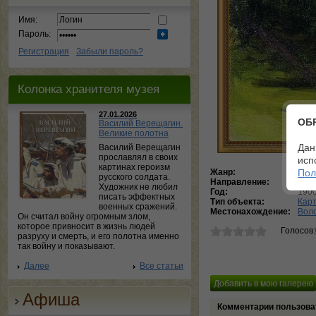
Имя:
Пароль:
Регистрация
Забыли пароль?
Колонка хранителя музея
27.01.2026
ОБ
Василий Верещагин.
Великие полотна
Дан
Василий Верещагин
прославлял в своих
исп
картинах героизм
Жанр:
пей
Пол
русского солдата.
Направление:
Реа
Художник не любил
Год:
1900
писать эффектных
Тип объекта:
Кар
военных сражений.
Местонахождение:
Воло
Он считал войну огромным злом,
которое привносит в жизнь людей
Голосов
разруху и смерть, и его полотна именно
так войну и показывают.
Далее
Все статьи
Афиша
Комментарии пользова