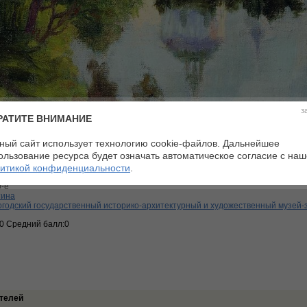
з
РАТИТЕ ВНИМАНИЕ
ный сайт использует технологию cookie-файлов. Дальнейшее
ользование ресурса будет означать автоматическое согласие с на
заж
итикой конфиденциальности
.
лизм
-е
тина
годский государственный историко-архитектурный и художественный музей-
:0 Средний балл:0
телей