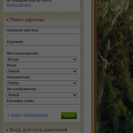
по телефону или по почте.
Задать вопрос
Поиск картины
Название картины:
Художник:
Местонахождение:
Жанр:
Направление:
Тип изображения:
Ключевое слово:
Жанр
Направления
Вход для пользователей