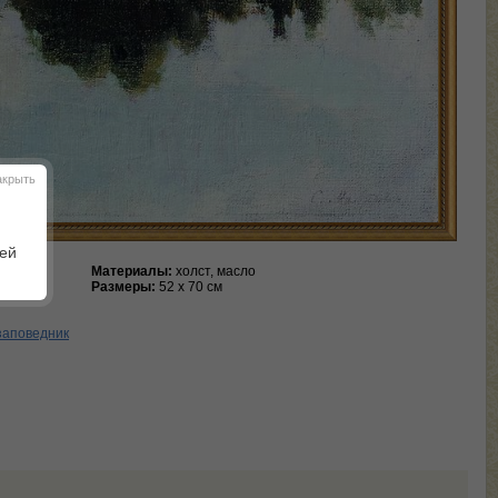
акрыть
шей
Материалы:
холст, масло
Размеры:
52 х 70 см
заповедник