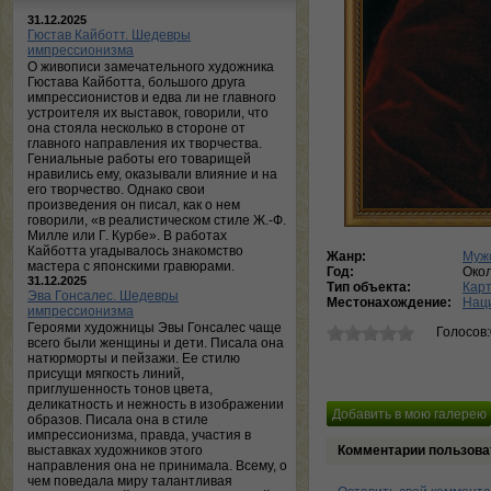
31.12.2025
Гюстав Кайботт. Шедевры
импрессионизма
О живописи замечательного художника
Гюстава Кайботта, большого друга
импрессионистов и едва ли не главного
устроителя их выставок, говорили, что
она стояла несколько в стороне от
главного направления их творчества.
Гениальные работы его товарищей
нравились ему, оказывали влияние и на
его творчество. Однако свои
произведения он писал, как о нем
говорили, «в реалистическом стиле Ж.-Ф.
Милле или Г. Курбе». В работах
Кайботта угадывалось знакомство
Жанр:
Муж
мастера с японскими гравюрами.
Год:
Око
31.12.2025
Тип объекта:
Кар
Эва Гонсалес. Шедевры
Местонахождение:
Нац
импрессионизма
Героями художницы Эвы Гонсалес чаще
Голосов
всего были женщины и дети. Писала она
натюрморты и пейзажи. Ее стилю
присущи мягкость линий,
приглушенность тонов цвета,
деликатность и нежность в изображении
образов. Писала она в стиле
импрессионизма, правда, участия в
выставках художников этого
Комментарии пользова
направления она не принимала. Всему, о
чем поведала миру талантливая