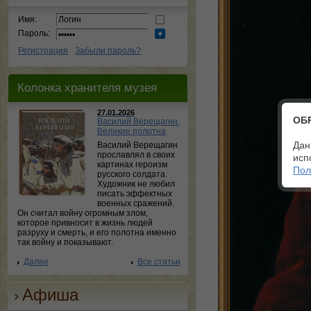
Имя:
Пароль:
Регистрация
Забыли пароль?
Колонка хранителя музея
27.01.2026
ОБ
Василий Верещагин.
Великие полотна
Дан
Василий Верещагин
прославлял в своих
исп
картинах героизм
Пол
русского солдата.
Художник не любил
писать эффектных
военных сражений.
Он считал войну огромным злом,
которое привносит в жизнь людей
разруху и смерть, и его полотна именно
так войну и показывают.
Далее
Все статьи
Афиша