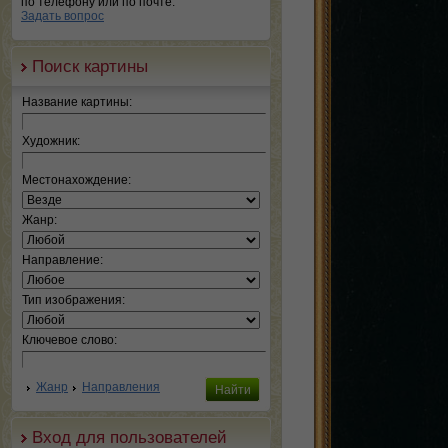
по телефону или по почте.
Задать вопрос
Поиск картины
Название картины:
Художник:
Местонахождение:
Жанр:
Направление:
Тип изображения:
Ключевое слово:
Жанр
Направления
Вход для пользователей