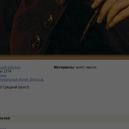
ской портрет
Материалы:
холст, масло
ло 1774
тина
иональный музей, Версаль
:0 Средний балл:0
телей