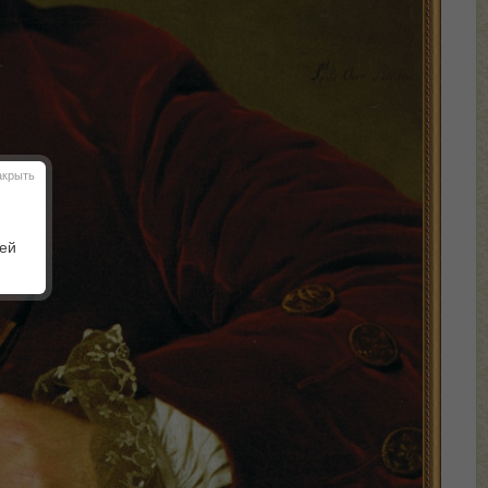
акрыть
шей