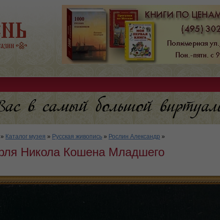
»
Каталог музея
»
Русская живопись
»
Рослин Александр
»
рля Никола Кошена Младшего