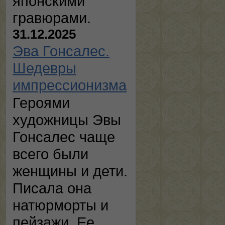
японскими
гравюрами.
31.12.2025
Эва Гонсалес.
Шедевры
импрессионизма
Героями
художницы Эвы
Гонсалес чаще
всего были
женщины и дети.
Писала она
натюрморты и
пейзажи. Ее