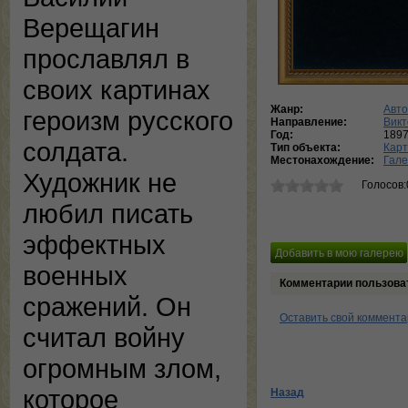
Верещагин
прославлял в
своих картинах
Жанр:
Авто
героизм русского
Направление:
Викт
Год:
189
солдата.
Тип объекта:
Кар
Местонахождение:
Гал
Художник не
Голосов:
любил писать
эффектных
военных
Комментарии пользова
сражений. Он
Оставить свой коммент
считал войну
огромным злом,
которое
Назад