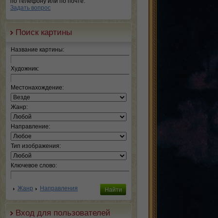
по телефону или по почте.
Задать вопрос
Поиск картины
Название картины:
Художник:
Местонахождение:
Жанр:
Направление:
Тип изображения:
Ключевое слово:
Жанр
Направления
Вход для пользователей