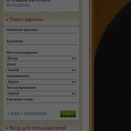
по телефону или по почте.
Задать вопрос
Поиск картины
Название картины:
Художник:
Местонахождение:
Жанр:
Направление:
Тип изображения:
Ключевое слово:
Жанр
Направления
Вход для пользователей