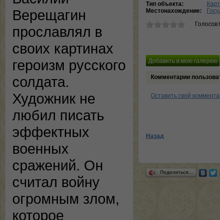
Тип объекта:
Кар
Верещагин
Местонахождение:
Госу
Голосов:
прославлял в
своих картинах
героизм русского
Комментарии пользова
солдата.
Художник не
Оставить свой коммент
любил писать
эффектных
Назад
военных
сражений. Он
Поделиться…
считал войну
огромным злом,
которое