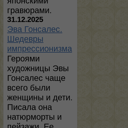
японскими
гравюрами.
31.12.2025
Эва Гонсалес.
Шедевры
импрессионизма
Героями
художницы Эвы
Гонсалес чаще
всего были
женщины и дети.
Писала она
натюрморты и
пейзажи. Ее