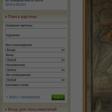
по телефону или по почте.
Задать вопрос
Поиск картины
Название картины:
Художник:
Местонахождение:
Жанр:
Направление:
Тип изображения:
Ключевое слово:
Жанр
Направления
Вход для пользователей