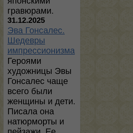
японскими
гравюрами.
31.12.2025
Эва Гонсалес.
Шедевры
импрессионизма
Героями
художницы Эвы
Гонсалес чаще
всего были
женщины и дети.
Писала она
натюрморты и
пейзажи. Ее