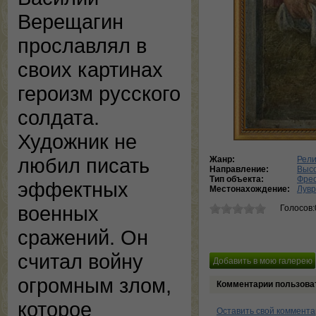
Верещагин
прославлял в
своих картинах
героизм русского
солдата.
Художник не
любил писать
Жанр:
Рели
Направление:
Выс
Тип объекта:
Фре
эффектных
Местонахождение:
Лувр
военных
Голосов:
сражений. Он
считал войну
огромным злом,
Комментарии пользова
которое
Оставить свой коммент