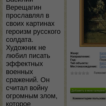
Верещагин
прославлял в
своих картинах
героизм русского
солдата.
Художник не
Жанр:
Кап
любил писать
Направление:
Баро
Год:
Перв
эффектных
Тип объекта:
Кар
Местонахождение:
Госу
военных
Голосов:
сражений. Он
считал войну
огромным злом,
Комментарии пользова
которое