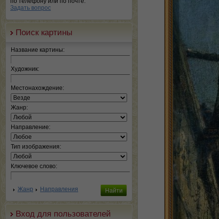
по телефону или по почте.
Задать вопрос
Поиск картины
Название картины:
Художник:
Местонахождение:
Жанр:
Направление:
Тип изображения:
Ключевое слово:
Жанр
Направления
Вход для пользователей