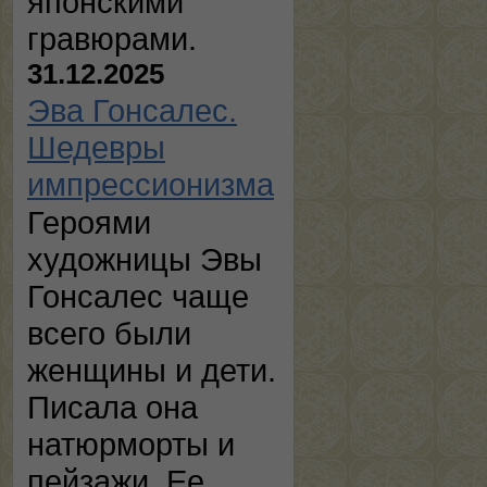
японскими
гравюрами.
31.12.2025
Эва Гонсалес.
Шедевры
импрессионизма
Героями
художницы Эвы
Гонсалес чаще
всего были
женщины и дети.
Писала она
натюрморты и
пейзажи. Ее