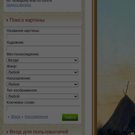
по телефону или по почте.
Задать вопрос
Поиск картины
Название картины:
Художник:
Местонахождение:
Жанр:
Направление:
Тип изображения:
Ключевое слово:
Жанр
Направления
Вход для пользователей