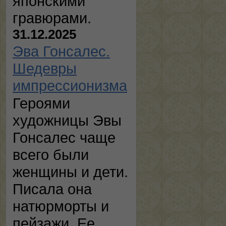
японскими
гравюрами.
31.12.2025
Эва Гонсалес.
Шедевры
импрессионизма
Героями
художницы Эвы
Гонсалес чаще
всего были
женщины и дети.
Писала она
натюрморты и
пейзажи. Ее