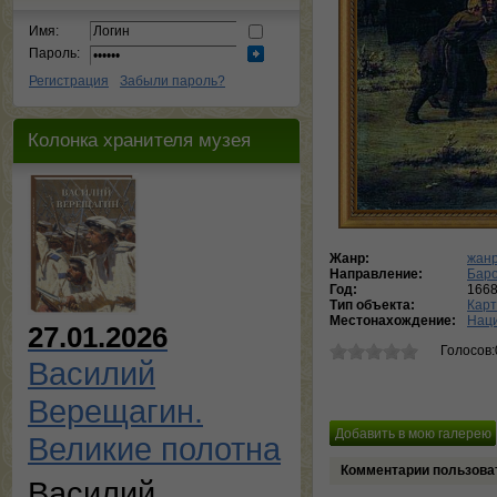
Имя:
Пароль:
Регистрация
Забыли пароль?
Колонка хранителя музея
Жанр:
жанр
Направление:
Баро
Год:
166
Тип объекта:
Кар
Местонахождение:
Наци
27.01.2026
Голосов:
Василий
Верещагин.
Великие полотна
Комментарии пользова
Василий