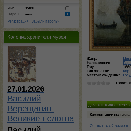
Имя:
Пароль:
Регистрация
Забыли пароль?
Колонка хранителя музея
Жанр:
Морс
Направление:
Баро
Год:
1660
Тип объекта:
Кар
Местонахождение:
Госу
Голосов:
27.01.2026
Василий
Верещагин.
Комментарии пользова
Великие полотна
Оставить свой коммент
Василий