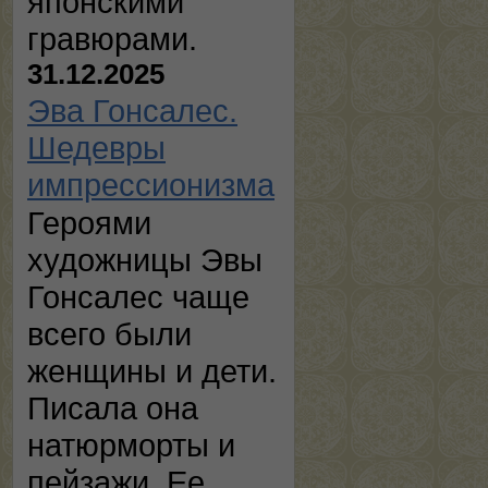
японскими
гравюрами.
31.12.2025
Эва Гонсалес.
Шедевры
импрессионизма
Героями
художницы Эвы
Гонсалес чаще
всего были
женщины и дети.
Писала она
натюрморты и
пейзажи. Ее