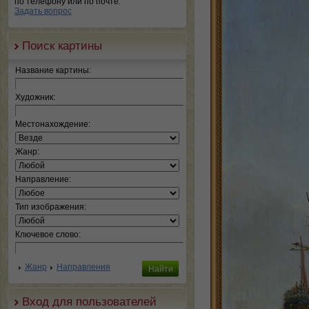
по телефону или по почте.
Задать вопрос
Поиск картины
Название картины:
Художник:
Местонахождение:
Жанр:
Направление:
Тип изображения:
Ключевое слово:
Жанр
Направления
Вход для пользователей