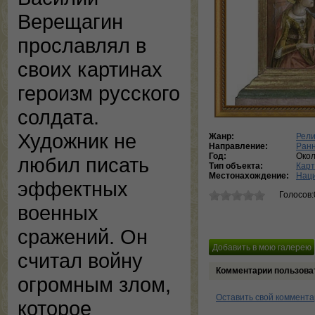
Верещагин
прославлял в
своих картинах
героизм русского
солдата.
Художник не
Жанр:
Рели
Направление:
Ран
Год:
Око
любил писать
Тип объекта:
Кар
Местонахождение:
Наци
эффектных
Голосов:
военных
сражений. Он
считал войну
Комментарии пользова
огромным злом,
Оставить свой коммент
которое