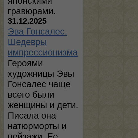
японскими
гравюрами.
31.12.2025
Эва Гонсалес.
Шедевры
импрессионизма
Героями
художницы Эвы
Гонсалес чаще
всего были
женщины и дети.
Писала она
натюрморты и
пейзажи. Ее