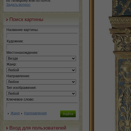
по телефону или по почте.
Задать вопрос
Поиск картины
Название картины:
Художник:
Местонахождение:
Жанр:
Направление:
Тип изображения:
Ключевое слово:
Жанр
Направления
Вход для пользователей