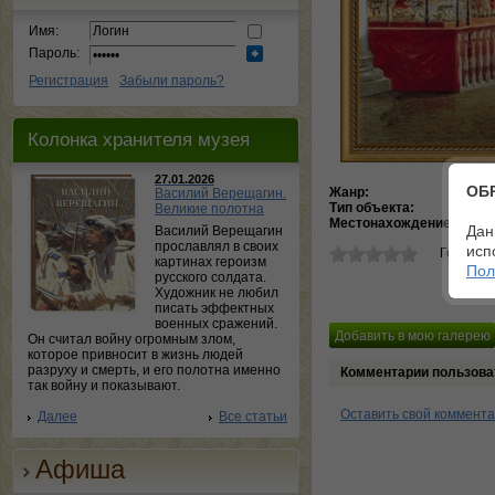
Имя:
Пароль:
Регистрация
Забыли пароль?
Колонка хранителя музея
27.01.2026
ОБ
Жанр:
инт
Василий Верещагин.
Тип объекта:
Кар
Великие полотна
Местонахождение:
Госу
Дан
Василий Верещагин
прославлял в своих
исп
Голосов
картинах героизм
Пол
русского солдата.
Художник не любил
писать эффектных
военных сражений.
Он считал войну огромным злом,
которое привносит в жизнь людей
разруху и смерть, и его полотна именно
Комментарии пользова
так войну и показывают.
Оставить свой коммент
Далее
Все статьи
Афиша