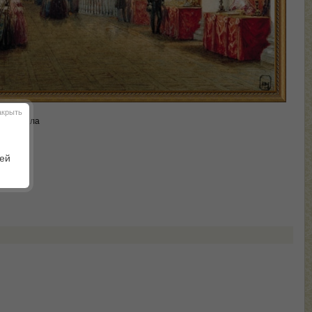
акрыть
ль, белила
шей