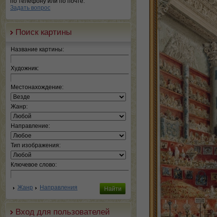
по телефону или по почте.
Задать вопрос
Поиск картины
Название картины:
Художник:
Местонахождение:
Жанр:
Направление:
Тип изображения:
Ключевое слово:
Жанр
Направления
Вход для пользователей