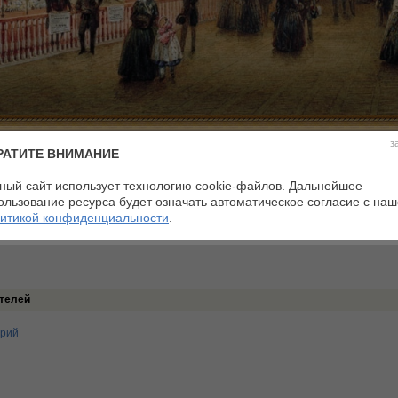
з
РАТИТЕ ВНИМАНИЕ
ерьер
Материалы:
бумага, акваре
тина
Размеры:
23,9 х 35,1 см
дарственный Русский музей, Санкт-Петербург
ный сайт использует технологию cookie-файлов. Дальнейшее
ользование ресурса будет означать автоматическое согласие с на
:0 Средний балл:0
итикой конфиденциальности
.
телей
арий