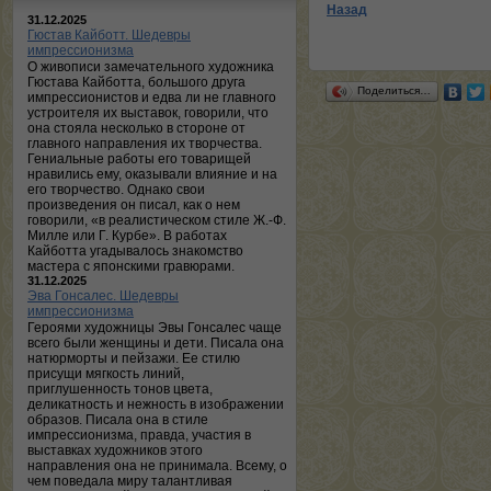
Назад
31.12.2025
Гюстав Кайботт. Шедевры
импрессионизма
О живописи замечательного художника
Гюстава Кайботта, большого друга
Поделиться…
импрессионистов и едва ли не главного
устроителя их выставок, говорили, что
она стояла несколько в стороне от
главного направления их творчества.
Гениальные работы его товарищей
нравились ему, оказывали влияние и на
его творчество. Однако свои
произведения он писал, как о нем
говорили, «в реалистическом стиле Ж.-Ф.
Милле или Г. Курбе». В работах
Кайботта угадывалось знакомство
мастера с японскими гравюрами.
31.12.2025
Эва Гонсалес. Шедевры
импрессионизма
Героями художницы Эвы Гонсалес чаще
всего были женщины и дети. Писала она
натюрморты и пейзажи. Ее стилю
присущи мягкость линий,
приглушенность тонов цвета,
деликатность и нежность в изображении
образов. Писала она в стиле
импрессионизма, правда, участия в
выставках художников этого
направления она не принимала. Всему, о
чем поведала миру талантливая