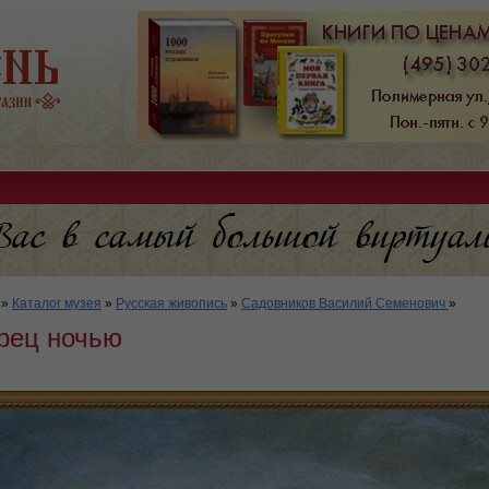
»
Каталог музея
»
Русская живопись
»
Садовников Василий Семенович
»
рец ночью