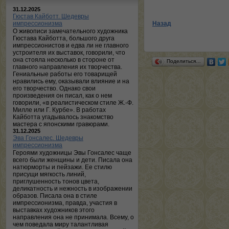
31.12.2025
Гюстав Кайботт. Шедевры
импрессионизма
Назад
О живописи замечательного художника
Гюстава Кайботта, большого друга
импрессионистов и едва ли не главного
устроителя их выставок, говорили, что
она стояла несколько в стороне от
Поделиться…
главного направления их творчества.
Гениальные работы его товарищей
нравились ему, оказывали влияние и на
его творчество. Однако свои
произведения он писал, как о нем
говорили, «в реалистическом стиле Ж.-Ф.
Милле или Г. Курбе». В работах
Кайботта угадывалось знакомство
мастера с японскими гравюрами.
31.12.2025
Эва Гонсалес. Шедевры
импрессионизма
Героями художницы Эвы Гонсалес чаще
всего были женщины и дети. Писала она
натюрморты и пейзажи. Ее стилю
присущи мягкость линий,
приглушенность тонов цвета,
деликатность и нежность в изображении
образов. Писала она в стиле
импрессионизма, правда, участия в
выставках художников этого
направления она не принимала. Всему, о
чем поведала миру талантливая