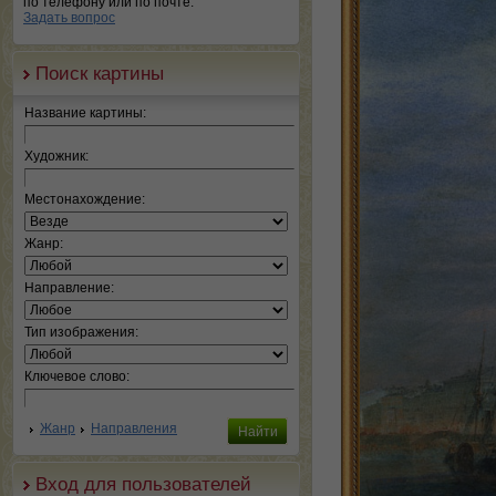
по телефону или по почте.
Задать вопрос
Поиск картины
Название картины:
Художник:
Местонахождение:
Жанр:
Направление:
Тип изображения:
Ключевое слово:
Жанр
Направления
Вход для пользователей