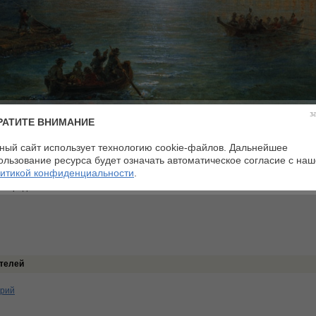
з
РАТИТЕ ВНИМАНИЕ
ный сайт использует технологию cookie-файлов. Дальнейшее
дской пейзаж
Материалы:
бумага, акварель
тина
Размеры:
27,6 х 38,9 см
ользование ресурса будет означать автоматическое согласие с на
дарственный Эрмитаж, Санкт-Петербург
итикой конфиденциальности
.
:0 Средний балл:0
телей
арий