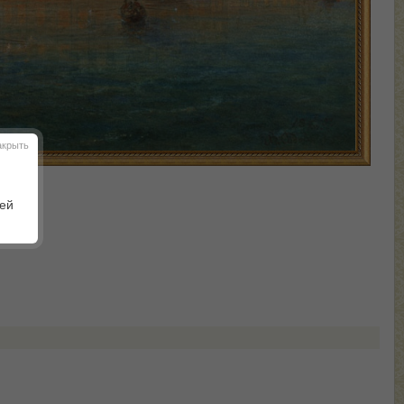
акрыть
шей