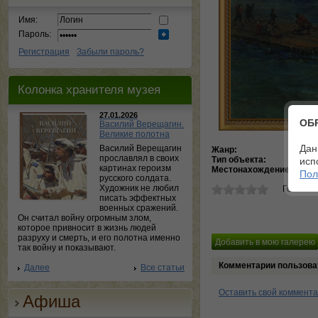
Имя:
Пароль:
Регистрация
Забыли пароль?
Колонка хранителя музея
27.01.2026
ОБ
Василий Верещагин.
Великие полотна
Дан
Василий Верещагин
Жанр:
Горо
прославлял в своих
Тип объекта:
Кар
исп
картинах героизм
Местонахождение:
Госу
Пол
русского солдата.
Художник не любил
Голосов
писать эффектных
военных сражений.
Он считал войну огромным злом,
которое привносит в жизнь людей
разруху и смерть, и его полотна именно
так войну и показывают.
Комментарии пользова
Далее
Все статьи
Оставить свой коммент
Афиша