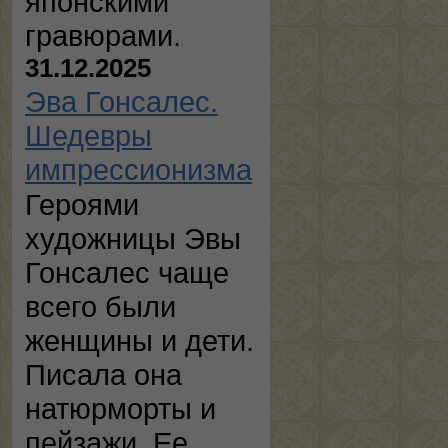
японскими
гравюрами.
31.12.2025
Эва Гонсалес.
Шедевры
импрессионизма
Героями
художницы Эвы
Гонсалес чаще
всего были
женщины и дети.
Писала она
натюрморты и
пейзажи. Ее