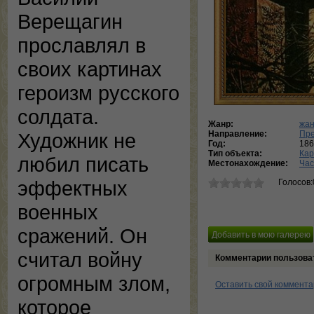
Верещагин
прославлял в
своих картинах
героизм русского
солдата.
Жанр:
жан
Направление:
Пр
Художник не
Год:
186
Тип объекта:
Кар
любил писать
Местонахождение:
Час
эффектных
Голосов:
военных
сражений. Он
считал войну
Комментарии пользова
огромным злом,
Оставить свой коммент
которое