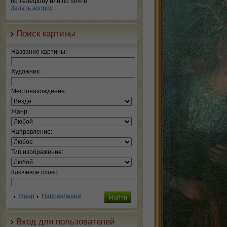
по телефону или по почте.
Задать вопрос
Поиск картины
Название картины:
Художник:
Местонахождение:
Жанр:
Направление:
Тип изображения:
Ключевое слово:
Жанр
Направления
Вход для пользователей