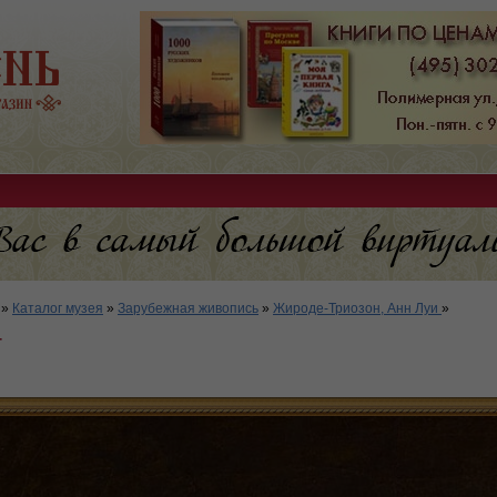
»
Каталог музея
»
Зарубежная живопись
»
Жироде-Триозон, Анн Луи
»
т