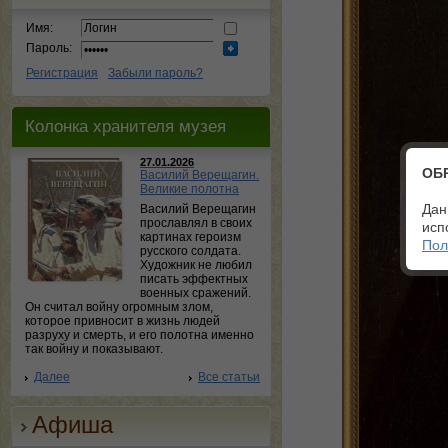
Имя:
Пароль:
Регистрация
Забыли пароль?
Колонка хранителя музея
27.01.2026
ОБ
Василий Верещагин.
Великие полотна
Дан
Василий Верещагин
прославлял в своих
исп
картинах героизм
Пол
русского солдата.
Художник не любил
писать эффектных
военных сражений.
Он считал войну огромным злом,
которое привносит в жизнь людей
разруху и смерть, и его полотна именно
так войну и показывают.
Далее
Все статьи
Афиша