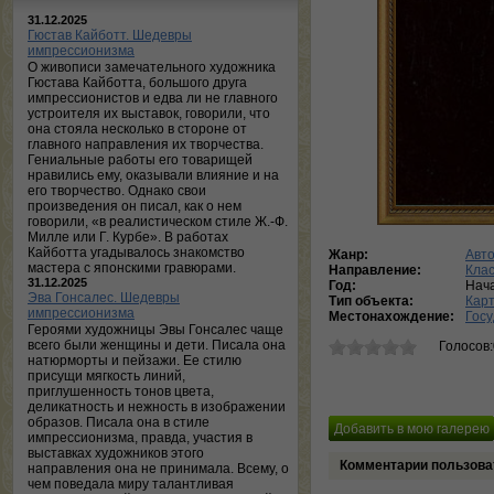
31.12.2025
Гюстав Кайботт. Шедевры
импрессионизма
О живописи замечательного художника
Гюстава Кайботта, большого друга
импрессионистов и едва ли не главного
устроителя их выставок, говорили, что
она стояла несколько в стороне от
главного направления их творчества.
Гениальные работы его товарищей
нравились ему, оказывали влияние и на
его творчество. Однако свои
произведения он писал, как о нем
говорили, «в реалистическом стиле Ж.-Ф.
Милле или Г. Курбе». В работах
Кайботта угадывалось знакомство
Жанр:
Авт
мастера с японскими гравюрами.
Направление:
Кла
31.12.2025
Год:
Нача
Эва Гонсалес. Шедевры
Тип объекта:
Кар
импрессионизма
Местонахождение:
Госу
Героями художницы Эвы Гонсалес чаще
всего были женщины и дети. Писала она
Голосов
натюрморты и пейзажи. Ее стилю
присущи мягкость линий,
приглушенность тонов цвета,
деликатность и нежность в изображении
образов. Писала она в стиле
импрессионизма, правда, участия в
выставках художников этого
Комментарии пользова
направления она не принимала. Всему, о
чем поведала миру талантливая