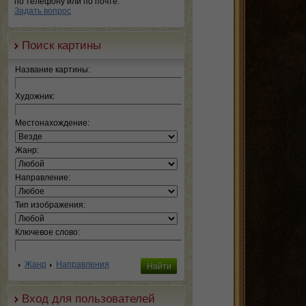
по телефону или по почте.
Задать вопрос
Поиск картины
Название картины:
Художник:
Местонахождение:
Жанр:
Направление:
Тип изображения:
Ключевое слово:
Жанр
Направления
Вход для пользователей