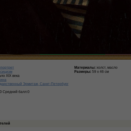
опортрет
Материалы:
холст, масло
ссицизм
Размеры:
59 x 46 см
ло XIX века
тина
дарственный Эрмитаж, Санкт-Петербург
:0 Средний балл:0
телей