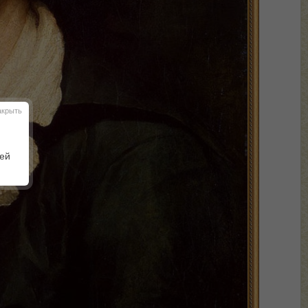
акрыть
шей