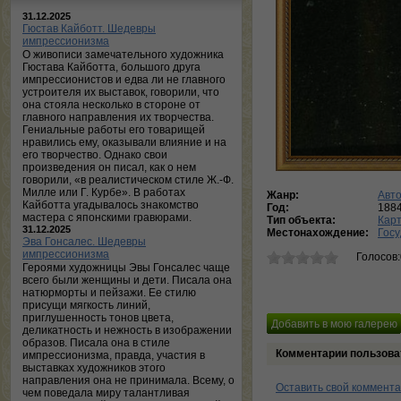
31.12.2025
Гюстав Кайботт. Шедевры
импрессионизма
О живописи замечательного художника
Гюстава Кайботта, большого друга
импрессионистов и едва ли не главного
устроителя их выставок, говорили, что
она стояла несколько в стороне от
главного направления их творчества.
Гениальные работы его товарищей
нравились ему, оказывали влияние и на
его творчество. Однако свои
произведения он писал, как о нем
говорили, «в реалистическом стиле Ж.-Ф.
Милле или Г. Курбе». В работах
Жанр:
Авт
Кайботта угадывалось знакомство
Год:
188
мастера с японскими гравюрами.
Тип объекта:
Кар
31.12.2025
Местонахождение:
Госу
Эва Гонсалес. Шедевры
импрессионизма
Голосов
Героями художницы Эвы Гонсалес чаще
всего были женщины и дети. Писала она
натюрморты и пейзажи. Ее стилю
присущи мягкость линий,
приглушенность тонов цвета,
деликатность и нежность в изображении
образов. Писала она в стиле
Комментарии пользова
импрессионизма, правда, участия в
выставках художников этого
направления она не принимала. Всему, о
Оставить свой коммент
чем поведала миру талантливая