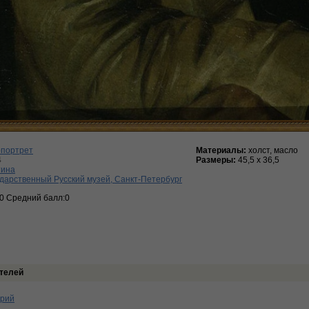
опортрет
Материалы:
холст, масло
4
Размеры:
45,5 х 36,5
тина
дарственный Русский музей, Санкт-Петербург
:0 Средний балл:0
телей
арий