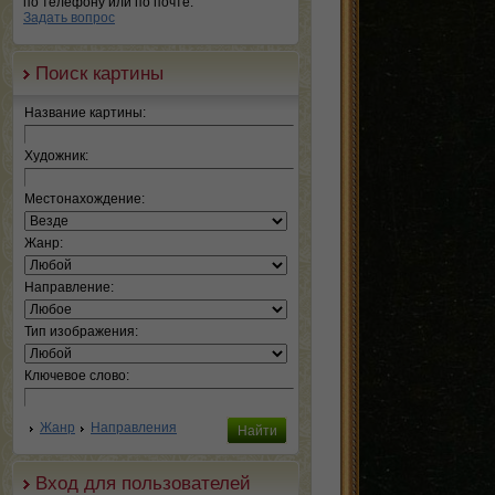
по телефону или по почте.
Задать вопрос
Поиск картины
Название картины:
Художник:
Местонахождение:
Жанр:
Направление:
Тип изображения:
Ключевое слово:
Жанр
Направления
Вход для пользователей