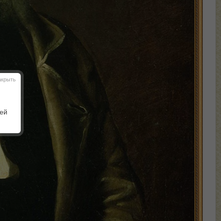
акрыть
шей