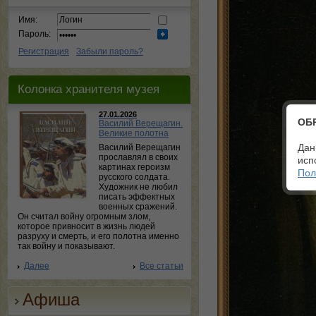
Имя:
Пароль:
Регистрация
Забыли пароль?
Колонка хранителя музея
27.01.2026
ОБ
Василий Верещагин.
Великие полотна
Дан
Василий Верещагин
прославлял в своих
исп
картинах героизм
Пол
русского солдата.
Художник не любил
писать эффектных
военных сражений.
Он считал войну огромным злом,
которое привносит в жизнь людей
разруху и смерть, и его полотна именно
так войну и показывают.
Далее
Все статьи
Афиша