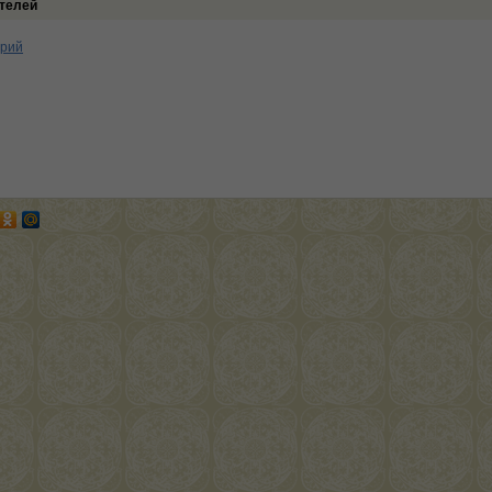
телей
арий