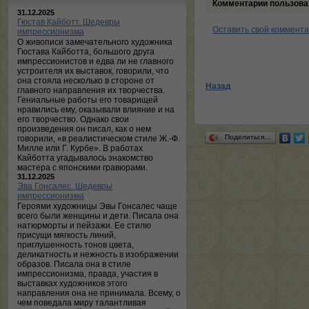
Комментарии пользова
31.12.2025
Гюстав Кайботт. Шедевры
Оставить свой коммент
импрессионизма
О живописи замечательного художника
Гюстава Кайботта, большого друга
импрессионистов и едва ли не главного
устроителя их выставок, говорили, что
она стояла несколько в стороне от
Назад
главного направления их творчества.
Гениальные работы его товарищей
нравились ему, оказывали влияние и на
его творчество. Однако свои
произведения он писал, как о нем
Поделиться…
говорили, «в реалистическом стиле Ж.-Ф.
Милле или Г. Курбе». В работах
Кайботта угадывалось знакомство
мастера с японскими гравюрами.
31.12.2025
Эва Гонсалес. Шедевры
импрессионизма
Героями художницы Эвы Гонсалес чаще
всего были женщины и дети. Писала она
натюрморты и пейзажи. Ее стилю
присущи мягкость линий,
приглушенность тонов цвета,
деликатность и нежность в изображении
образов. Писала она в стиле
импрессионизма, правда, участия в
выставках художников этого
направления она не принимала. Всему, о
чем поведала миру талантливая