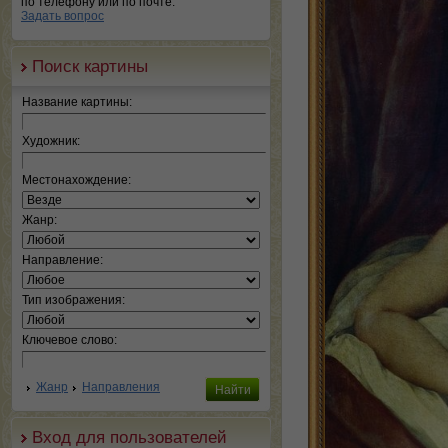
по телефону или по почте.
Задать вопрос
Поиск картины
Название картины:
Художник:
Местонахождение:
Жанр:
Направление:
Тип изображения:
Ключевое слово:
Жанр
Направления
Вход для пользователей