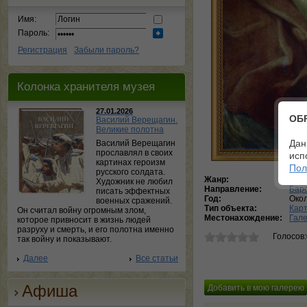
Имя:
Пароль:
Регистрация
Забыли пароль?
Колонка хранителя музея
27.01.2026
ОБ
Василий Верещагин.
Великие полотна
Дан
Василий Верещагин
прославлял в своих
исп
картинах героизм
Пол
русского солдата.
Жанр:
Миф
Художник не любил
Направление:
Бар
писать эффектных
Год:
Око
военных сражений.
Тип объекта:
Кар
Он считал войну огромным злом,
Местонахождение:
Гале
которое привносит в жизнь людей
разруху и смерть, и его полотна именно
Голосов
так войну и показывают.
Далее
Все статьи
Афиша