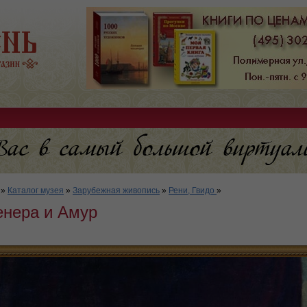
»
Каталог музея
»
Зарубежная живопись
»
Рени, Гвидо
»
нера и Амур