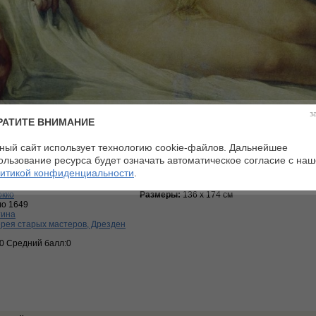
з
РАТИТЕ ВНИМАНИЕ
ный сайт использует технологию cookie-файлов. Дальнейшее
ользование ресурса будет означать автоматическое согласие с на
итикой конфиденциальности
.
ологическая картина
Материалы:
холст, масло
окко
Размеры:
136 х 174 см
ло 1649
тина
рея старых мастеров, Дрезден
:0 Средний балл:0