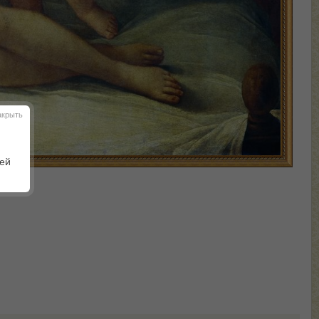
акрыть
шей