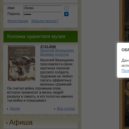
Имя:
Пароль:
Регистрация
Забыли пароль?
Колонка хранителя музея
27.01.2026
ОБ
Василий Верещагин.
Великие полотна
Дан
Василий Верещагин
прославлял в своих
исп
картинах героизм
Пол
русского солдата.
Художник не любил
писать эффектных
военных сражений.
Он считал войну огромным злом,
которое привносит в жизнь людей
разруху и смерть, и его полотна именно
так войну и показывают.
Далее
Все статьи
Афиша