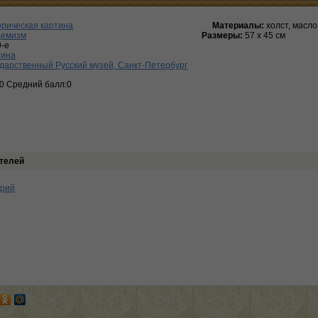
рическая картина
Материалы:
холст, масло
демизм
Размеры:
57 x 45 см
-е
тина
дарственный Русский музей, Санкт-Петербург
:0 Средний балл:0
телей
арий