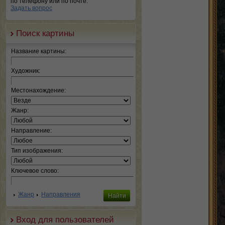
по телефону или по почте.
Задать вопрос
Поиск картины
Название картины:
Художник:
Местонахождение:
Жанр:
Направление:
Тип изображения:
Ключевое слово:
Жанр
Направления
Вход для пользователей