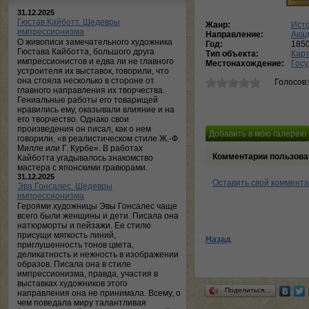
31.12.2025
Гюстав Кайботт. Шедевры
Жанр:
Исто
импрессионизма
Направление:
Ака
О живописи замечательного художника
Год:
1850
Гюстава Кайботта, большого друга
Тип объекта:
Кар
импрессионистов и едва ли не главного
Местонахождение:
Госу
устроителя их выставок, говорили, что
она стояла несколько в стороне от
Голосов
главного направления их творчества.
Гениальные работы его товарищей
нравились ему, оказывали влияние и на
его творчество. Однако свои
произведения он писал, как о нем
говорили, «в реалистическом стиле Ж.-Ф.
Милле или Г. Курбе». В работах
Комментарии пользова
Кайботта угадывалось знакомство
мастера с японскими гравюрами.
31.12.2025
Оставить свой коммент
Эва Гонсалес. Шедевры
импрессионизма
Героями художницы Эвы Гонсалес чаще
всего были женщины и дети. Писала она
натюрморты и пейзажи. Ее стилю
присущи мягкость линий,
Назад
приглушенность тонов цвета,
деликатность и нежность в изображении
образов. Писала она в стиле
импрессионизма, правда, участия в
выставках художников этого
Поделиться…
направления она не принимала. Всему, о
чем поведала миру талантливая