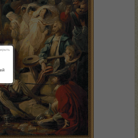
акрыть
шей