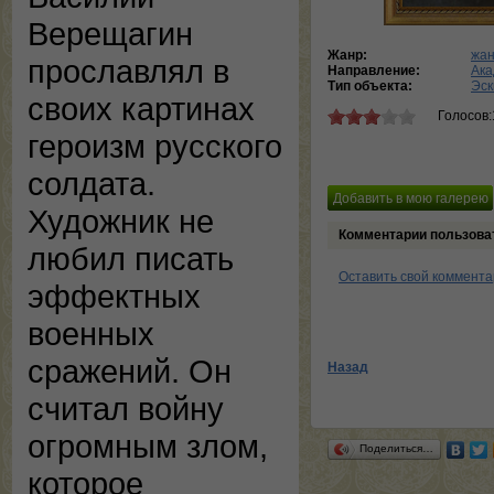
Верещагин
Жанр:
жан
прославлял в
Направление:
Ака
Тип объекта:
Эск
своих картинах
Голосов:
героизм русского
солдата.
Художник не
Комментарии пользова
любил писать
Оставить свой коммент
эффектных
военных
сражений. Он
Назад
считал войну
огромным злом,
Поделиться…
которое