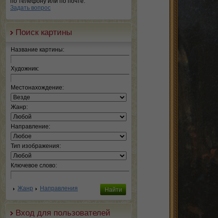
по телефону или по почте.
Задать вопрос
Поиск картины
Название картины:
Художник:
Местонахождение:
Жанр:
Направление:
Тип изображения:
Ключевое слово:
Жанр
Направления
Вход для пользователей