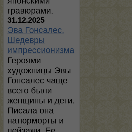
японскими
гравюрами.
31.12.2025
Эва Гонсалес.
Шедевры
импрессионизма
Героями
художницы Эвы
Гонсалес чаще
всего были
женщины и дети.
Писала она
натюрморты и
пейзажи. Ее