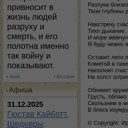
Разлука близк
привносит в
Твои глубины 
жизнь людей
Навстречу счас
разруху и
Тихо дыхание,
смерть, и его
И море жемчуго
Я буду нежно ж
полотна именно
так войну и
Оставит лето 
Кометой в памя
показывают.
Наполнит счас
На холст штрих
Далее
Все статьи
Афиша
Обнимет круже
Грусть, облако
31.12.2025
Скользнем в ме
В блеск изумру
Гюстав Кайботт.
Шедевры
© Copyright: И