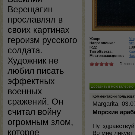
Верещагин
прославлял в
своих картинах
героизм русского
Жанр:
Мор
Направление:
Ака
Год:
188
солдата.
Тип объекта:
Кар
Местонахождение:
Час
Художник не
Голосов:
любил писать
эффектных
военных
Комментарии пользова
сражений. Он
Margarita, 03.0
считал войну
Морские араб
огромным злом,
Ну, здравствуй
которое
Во мне ликует 