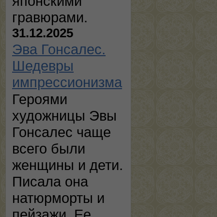
японскими
гравюрами.
31.12.2025
Эва Гонсалес.
Шедевры
импрессионизма
Героями
художницы Эвы
Гонсалес чаще
всего были
женщины и дети.
Писала она
натюрморты и
пейзажи. Ее