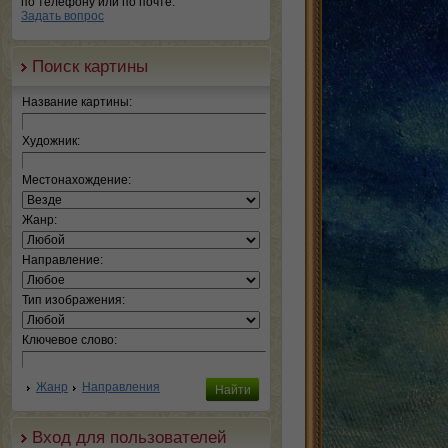
по телефону или по почте.
Задать вопрос
Поиск картины
Название картины:
Художник:
Местонахождение:
Жанр:
Направление:
Тип изображения:
Ключевое слово:
Жанр
Направления
Вход для пользователей