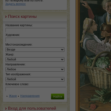
по телефону или по почте.
Задать вопрос
Поиск картины
Название картины:
Художник:
Местонахождение:
Жанр:
Направление:
Тип изображения:
Ключевое слово:
Жанр
Направления
Вход для пользователей