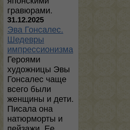
японскими
гравюрами.
31.12.2025
Эва Гонсалес.
Шедевры
импрессионизма
Героями
художницы Эвы
Гонсалес чаще
всего были
женщины и дети.
Писала она
натюрморты и
пейзажи. Ее