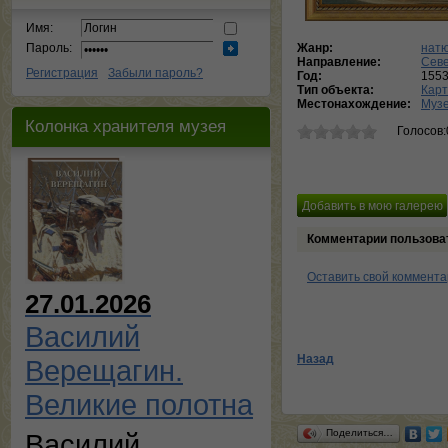
Имя:
Пароль:
Жанр:
нат
Направление:
Сев
Регистрация
Забыли пароль?
Год:
155
Тип объекта:
Кар
Местонахождение:
Музе
Колонка хранителя музея
Голосов:
Комментарии пользова
Оставить свой коммент
27.01.2026
Василий
Назад
Верещагин.
Великие полотна
Поделиться…
Василий