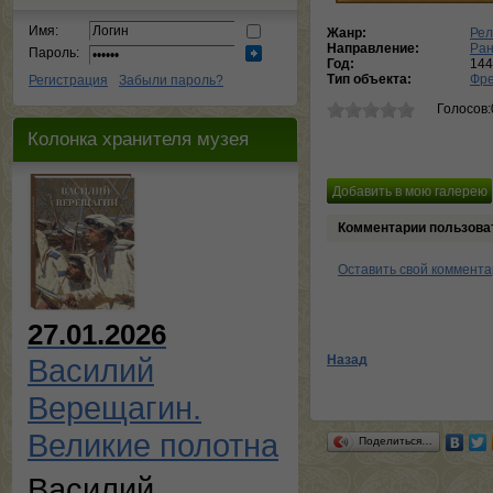
Имя:
Жанр:
Рел
Направление:
Ран
Пароль:
Год:
144
Тип объекта:
Фре
Регистрация
Забыли пароль?
Голосов:
Колонка хранителя музея
Комментарии пользова
Оставить свой коммент
27.01.2026
Назад
Василий
Верещагин.
Великие полотна
Поделиться…
Василий