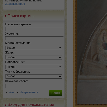
по телефону или по почте.
Задать вопрос
Поиск картины
Название картины:
Художник:
Местонахождение:
Жанр:
Направление:
Тип изображения:
Ключевое слово:
Жанр
Направления
Вход для пользователей