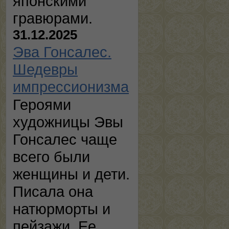
японскими
гравюрами.
31.12.2025
Эва Гонсалес.
Шедевры
импрессионизма
Героями
художницы Эвы
Гонсалес чаще
всего были
женщины и дети.
Писала она
натюрморты и
пейзажи. Ее