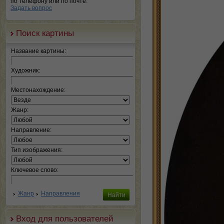
по телефону или по почте.
Задать вопрос
Поиск картины
Название картины:
Художник:
Местонахождение:
Жанр:
Направление:
Тип изображения:
Ключевое слово:
Жанр
Направления
Вход для пользователей