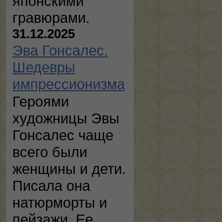
японскими
гравюрами.
31.12.2025
Эва Гонсалес.
Шедевры
импрессионизма
Героями
художницы Эвы
Гонсалес чаще
всего были
женщины и дети.
Писала она
натюрморты и
пейзажи. Ее