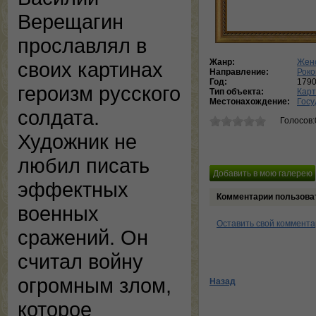
Верещагин
прославлял в
Жанр:
Женс
своих картинах
Направление:
Роко
Год:
1790
героизм русского
Тип объекта:
Кар
Местонахождение:
Госу
солдата.
Голосов:
Художник не
любил писать
эффектных
Комментарии пользова
военных
Оставить свой коммент
сражений. Он
считал войну
огромным злом,
Назад
которое