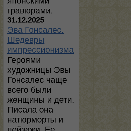
японскими
гравюрами.
31.12.2025
Эва Гонсалес.
Шедевры
импрессионизма
Героями
художницы Эвы
Гонсалес чаще
всего были
женщины и дети.
Писала она
натюрморты и
пейзажи. Ее