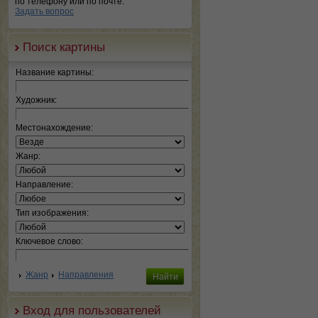
по телефону или по почте.
Задать вопрос
Поиск картины
Название картины:
Художник:
Местонахождение:
Жанр:
Направление:
Тип изображения:
Ключевое слово:
Жанр
Направления
Вход для пользователей