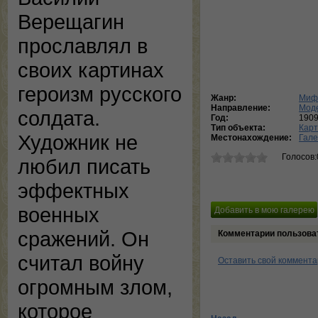
Верещагин
прославлял в
своих картинах
героизм русского
Жанр:
Мифо
Направление:
Мод
солдата.
Год:
190
Тип объекта:
Кар
Художник не
Местонахождение:
Гале
Голосов:
любил писать
эффектных
военных
сражений. Он
Комментарии пользова
считал войну
Оставить свой коммент
огромным злом,
которое