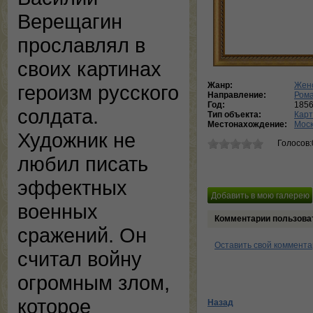
Верещагин
прославлял в
своих картинах
Жанр:
Женс
героизм русского
Направление:
Ром
Год:
185
солдата.
Тип объекта:
Кар
Местонахождение:
Моск
Художник не
Голосов:
любил писать
эффектных
военных
Комментарии пользова
сражений. Он
Оставить свой коммент
считал войну
огромным злом,
которое
Назад