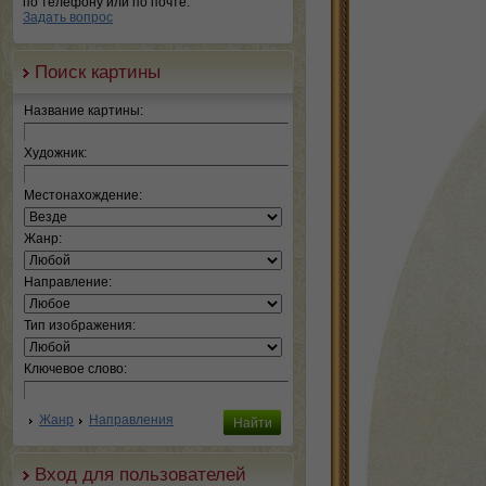
по телефону или по почте.
Задать вопрос
Поиск картины
Название картины:
Художник:
Местонахождение:
Жанр:
Направление:
Тип изображения:
Ключевое слово:
Жанр
Направления
Вход для пользователей