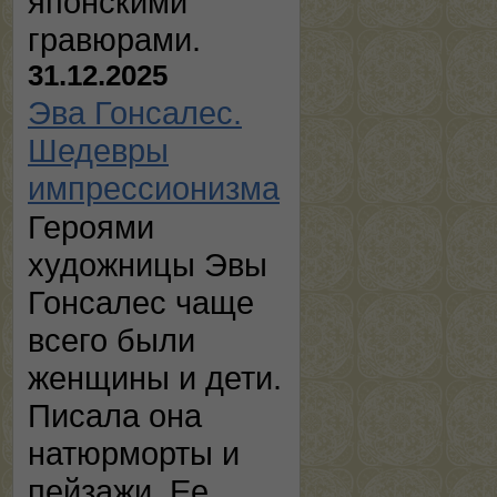
японскими
гравюрами.
31.12.2025
Эва Гонсалес.
Шедевры
импрессионизма
Героями
художницы Эвы
Гонсалес чаще
всего были
женщины и дети.
Писала она
натюрморты и
пейзажи. Ее