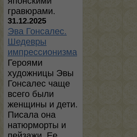
японскими
гравюрами.
31.12.2025
Эва Гонсалес.
Шедевры
импрессионизма
Героями
художницы Эвы
Гонсалес чаще
всего были
женщины и дети.
Писала она
натюрморты и
пейзажи. Ее