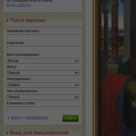
по телефону или по почте.
Задать вопрос
Поиск картины
Название картины:
Художник:
Местонахождение:
Жанр:
Направление:
Тип изображения:
Ключевое слово:
Жанр
Направления
Вход для пользователей