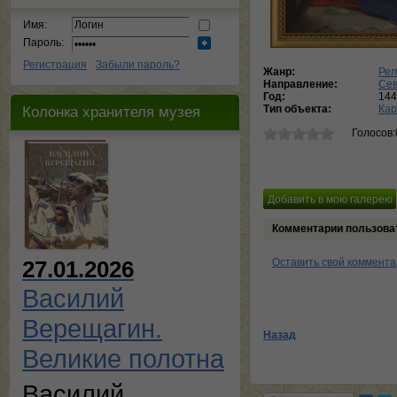
Имя:
Пароль:
Регистрация
Забыли пароль?
Жанр:
Рел
Направление:
Сев
Год:
144
Колонка хранителя музея
Тип объекта:
Кар
Голосов:
Комментарии пользова
Оставить свой коммент
27.01.2026
Василий
Верещагин.
Назад
Великие полотна
Василий