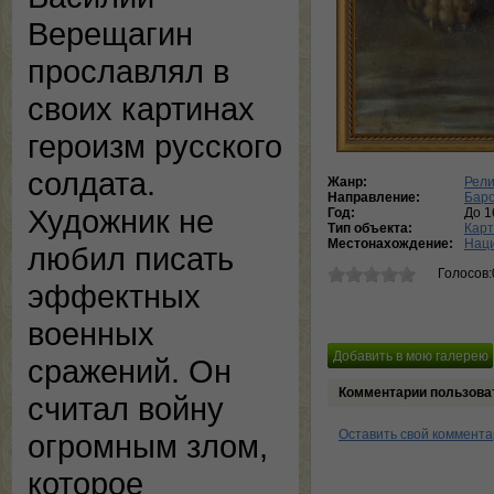
Верещагин
прославлял в
своих картинах
героизм русского
солдата.
Жанр:
Рели
Направление:
Баро
Художник не
Год:
До 1
Тип объекта:
Кар
Местонахождение:
Наци
любил писать
Голосов:
эффектных
военных
сражений. Он
Комментарии пользова
считал войну
Оставить свой коммент
огромным злом,
которое