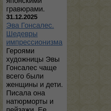
японскими
гравюрами.
31.12.2025
Эва Гонсалес.
Шедевры
импрессионизма
Героями
художницы Эвы
Гонсалес чаще
всего были
женщины и дети.
Писала она
натюрморты и
пейзажи. Ее