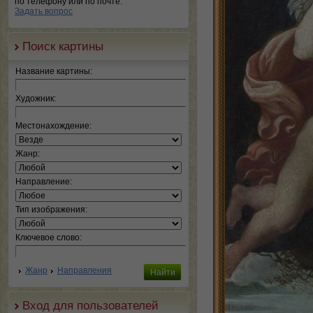
по телефону или по почте.
Задать вопрос
Поиск картины
Название картины:
Художник:
Местонахождение:
Жанр:
Направление:
Тип изображения:
Ключевое слово:
Жанр
Направления
Вход для пользователей