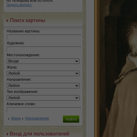
по телефону или по почте.
Задать вопрос
Поиск картины
Название картины:
Художник:
Местонахождение:
Жанр:
Направление:
Тип изображения:
Ключевое слово:
Жанр
Направления
Вход для пользователей