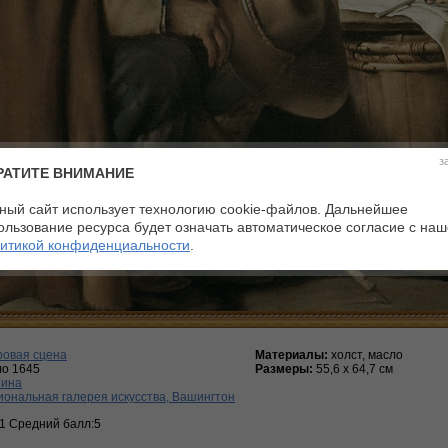
з
РАТИТЕ ВНИМАНИЕ
ный сайт использует технологию cookie-файлов. Дальнейшее
ользование ресурса будет означать автоматическое согласие с на
итикой конфиденциальности
.
ровая сцена
Материалы:
холст, масло
ло 1645
Размеры:
55,6 х 64,7 см
тина
ональная галерея искусства, Вашингтон
:1 Средний балл:5