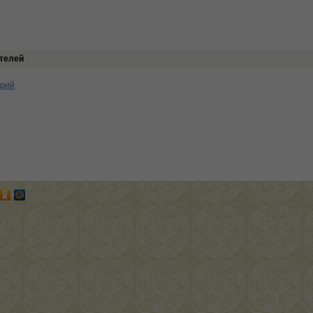
телей
арий