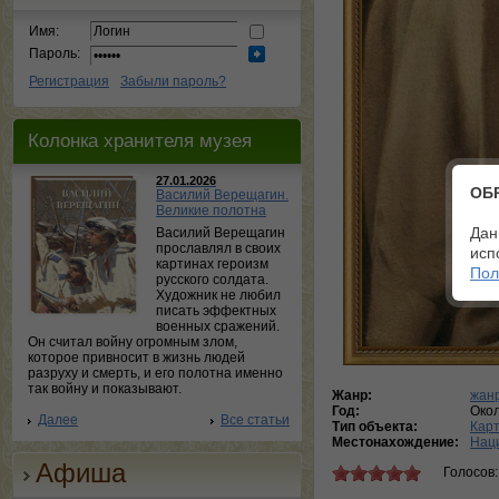
Имя:
Пароль:
Регистрация
Забыли пароль?
Колонка хранителя музея
27.01.2026
ОБ
Василий Верещагин.
Великие полотна
Дан
Василий Верещагин
прославлял в своих
исп
картинах героизм
Пол
русского солдата.
Художник не любил
писать эффектных
военных сражений.
Он считал войну огромным злом,
которое привносит в жизнь людей
разруху и смерть, и его полотна именно
так войну и показывают.
Жанр:
жан
Год:
Око
Далее
Все статьи
Тип объекта:
Кар
Местонахождение:
Наци
Афиша
Голосов