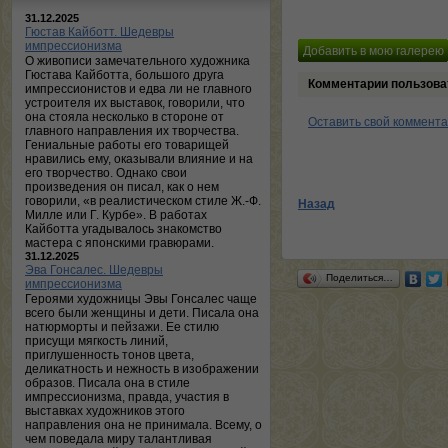
31.12.2025
Гюстав Кайботт. Шедевры
импрессионизма
О живописи замечательного художника
Гюстава Кайботта, большого друга
Комментарии пользова
импрессионистов и едва ли не главного
устроителя их выставок, говорили, что
она стояла несколько в стороне от
Оставить свой коммент
главного направления их творчества.
Гениальные работы его товарищей
нравились ему, оказывали влияние и на
его творчество. Однако свои
произведения он писал, как о нем
говорили, «в реалистическом стиле Ж.-Ф.
Назад
Милле или Г. Курбе». В работах
Кайботта угадывалось знакомство
мастера с японскими гравюрами.
31.12.2025
Эва Гонсалес. Шедевры
Поделиться…
импрессионизма
Героями художницы Эвы Гонсалес чаще
всего были женщины и дети. Писала она
натюрморты и пейзажи. Ее стилю
присущи мягкость линий,
приглушенность тонов цвета,
деликатность и нежность в изображении
образов. Писала она в стиле
импрессионизма, правда, участия в
выставках художников этого
направления она не принимала. Всему, о
чем поведала миру талантливая