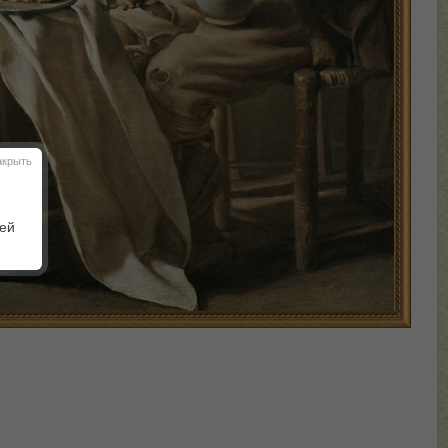
акрыть
шей