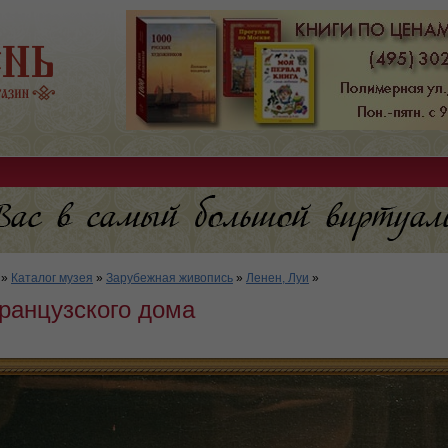
»
Каталог музея
»
Зарубежная живопись
»
Ленен, Луи
»
ранцузского дома