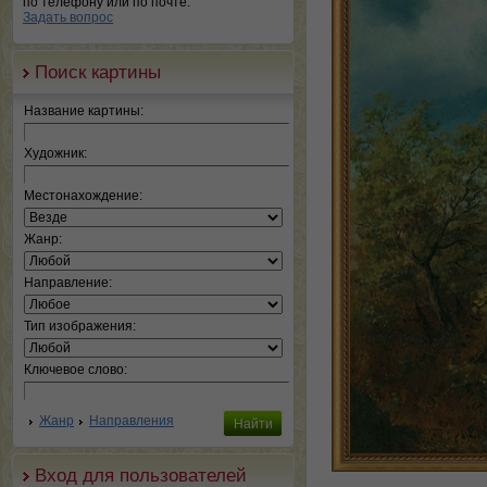
по телефону или по почте.
Задать вопрос
Поиск картины
Название картины:
Художник:
Местонахождение:
Жанр:
Направление:
Тип изображения:
Ключевое слово:
Жанр
Направления
Вход для пользователей