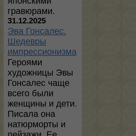
японскими
гравюрами.
31.12.2025
Эва Гонсалес.
Шедевры
импрессионизма
Героями
художницы Эвы
Гонсалес чаще
всего были
женщины и дети.
Писала она
натюрморты и
пейзажи. Ее