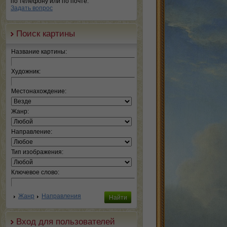
по телефону или по почте.
Задать вопрос
Поиск картины
Название картины:
Художник:
Местонахождение:
Жанр:
Направление:
Тип изображения:
Ключевое слово:
Жанр
Направления
Вход для пользователей