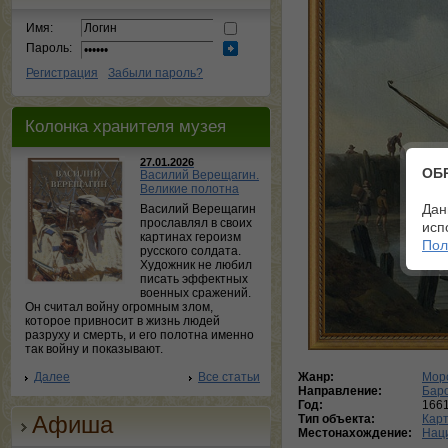
Имя:
Пароль:
Регистрация
Забыли пароль?
Колонка хранителя музея
27.01.2026
ОБ
Василий Верещагин.
Великие полотна
Дан
Василий Верещагин
прославлял в своих
исп
картинах героизм
Пол
русского солдата.
Художник не любил
писать эффектных
военных сражений.
Он считал войну огромным злом,
которое привносит в жизнь людей
разруху и смерть, и его полотна именно
так войну и показывают.
Далее
Все статьи
Жанр:
Мор
Направление:
Бар
Год:
166
Афиша
Тип объекта:
Кар
Местонахождение:
Нац