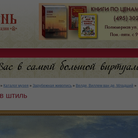
»
Каталог музея
»
Зарубежная живопись
»
Велде, Виллем ван де, Младший
»
 в штиль