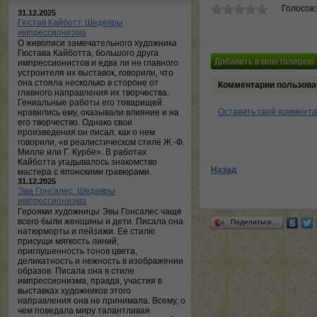
Голосов
31.12.2025
Гюстав Кайботт. Шедевры
импрессионизма
О живописи замечательного художника
Гюстава Кайботта, большого друга
импрессионистов и едва ли не главного
устроителя их выставок, говорили, что
она стояла несколько в стороне от
Комментарии пользова
главного направления их творчества.
Гениальные работы его товарищей
Оставить свой коммент
нравились ему, оказывали влияние и на
его творчество. Однако свои
произведения он писал, как о нем
говорили, «в реалистическом стиле Ж.-Ф.
Милле или Г. Курбе». В работах
Кайботта угадывалось знакомство
Назад
мастера с японскими гравюрами.
31.12.2025
Эва Гонсалес. Шедевры
импрессионизма
Героями художницы Эвы Гонсалес чаще
всего были женщины и дети. Писала она
Поделиться…
натюрморты и пейзажи. Ее стилю
присущи мягкость линий,
приглушенность тонов цвета,
деликатность и нежность в изображении
образов. Писала она в стиле
импрессионизма, правда, участия в
выставках художников этого
направления она не принимала. Всему, о
чем поведала миру талантливая