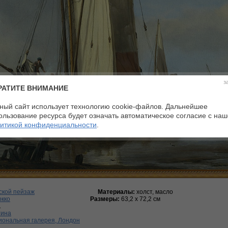
з
РАТИТЕ ВНИМАНИЕ
ный сайт использует технологию cookie-файлов. Дальнейшее
ользование ресурса будет означать автоматическое согласие с на
итикой конфиденциальности
.
ской пейзаж
Материалы:
холст, масло
окко
Размеры:
63,2 x 72,2 см
1
тина
иональная галерея, Лондон