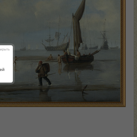
акрыть
шей