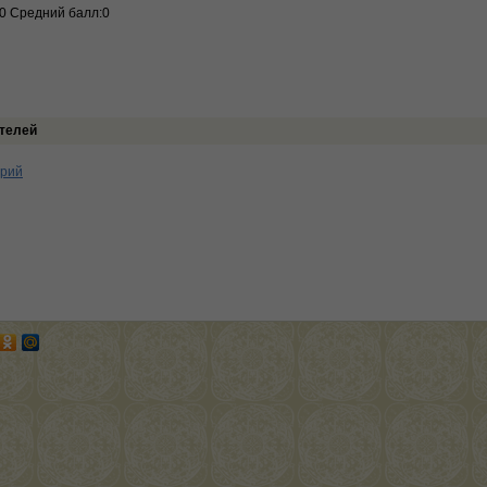
:0 Средний балл:0
телей
арий