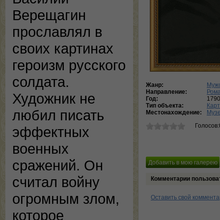
Верещагин
прославлял в
своих картинах
героизм русского
солдата.
Жанр:
Мужс
Направление:
Ром
Художник не
Год:
179
Тип объекта:
Кар
любил писать
Местонахождение:
Музе
Голосов:
эффектных
военных
сражений. Он
считал войну
Комментарии пользова
огромным злом,
Оставить свой коммент
которое