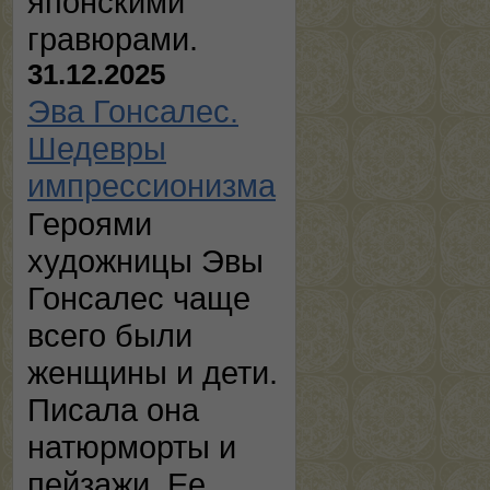
японскими
гравюрами.
31.12.2025
Эва Гонсалес.
Шедевры
импрессионизма
Героями
художницы Эвы
Гонсалес чаще
всего были
женщины и дети.
Писала она
натюрморты и
пейзажи. Ее