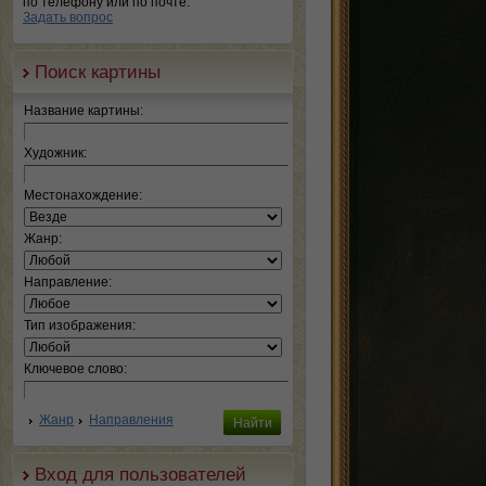
по телефону или по почте.
Задать вопрос
Поиск картины
Название картины:
Художник:
Местонахождение:
Жанр:
Направление:
Тип изображения:
Ключевое слово:
Жанр
Направления
Вход для пользователей