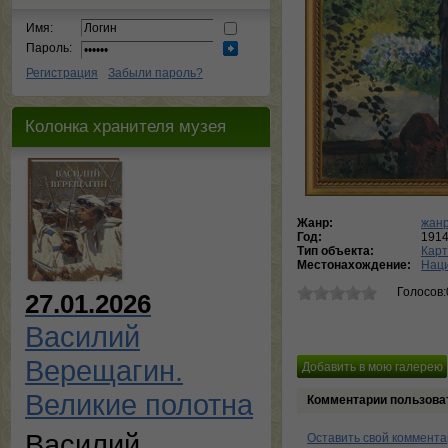
Имя:
Пароль:
Регистрация
Забыли пароль?
Колонка хранителя музея
Жанр:
жанр
Год:
191
Тип объекта:
Кар
Местонахождение:
Наци
Голосов:
27.01.2026
Василий
Верещагин.
Великие полотна
Комментарии пользова
Василий
Оставить свой коммент