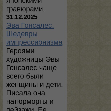
японскими
гравюрами.
31.12.2025
Эва Гонсалес.
Шедевры
импрессионизма
Героями
художницы Эвы
Гонсалес чаще
всего были
женщины и дети.
Писала она
натюрморты и
пейзажи. Ее