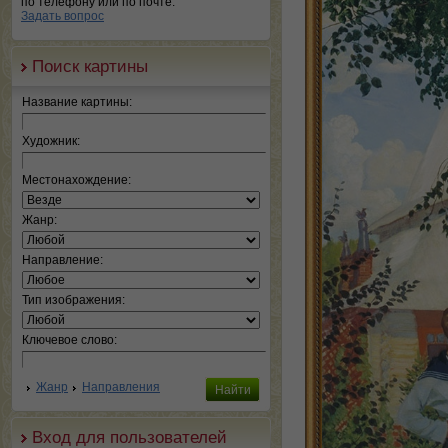
по телефону или по почте.
Задать вопрос
Поиск картины
Название картины:
Художник:
Местонахождение:
Жанр:
Направление:
Тип изображения:
Ключевое слово:
Жанр
Направления
Вход для пользователей