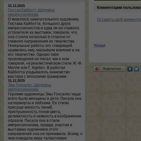
31.12.2025
Комментарии пользова
Гюстав Кайботт. Шедевры
импрессионизма
О живописи замечательного художника
Оставить свой коммент
Гюстава Кайботта, большого друга
импрессионистов и едва ли не главного
устроителя их выставок, говорили, что
она стояла несколько в стороне от
главного направления их творчества.
Назад
Гениальные работы его товарищей
нравились ему, оказывали влияние и на
его творчество. Однако свои
произведения он писал, как о нем
говорили, «в реалистическом стиле Ж.-Ф.
Милле или Г. Курбе». В работах
Поделиться…
Кайботта угадывалось знакомство
мастера с японскими гравюрами.
31.12.2025
Эва Гонсалес. Шедевры
импрессионизма
Героями художницы Эвы Гонсалес чаще
всего были женщины и дети. Писала она
натюрморты и пейзажи. Ее стилю
присущи мягкость линий,
приглушенность тонов цвета,
деликатность и нежность в изображении
образов. Писала она в стиле
импрессионизма, правда, участия в
выставках художников этого
направления она не принимала. Всему, о
чем поведала миру талантливая