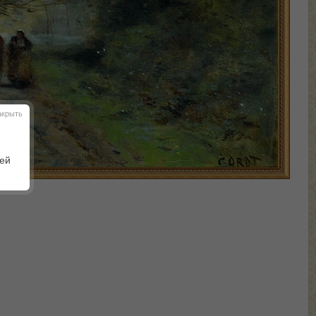
акрыть
шей