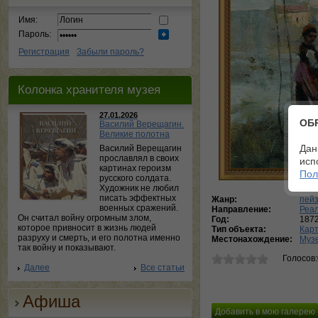
Имя:
Пароль:
Регистрация
Забыли пароль?
Колонка хранителя музея
27.01.2026
ОБ
Василий Верещагин.
Великие полотна
Дан
Василий Верещагин
прославлял в своих
исп
картинах героизм
Пол
русского солдата.
Художник не любил
писать эффектных
Жанр:
пей
военных сражений.
Направление:
Реа
Он считал войну огромным злом,
Год:
187
которое привносит в жизнь людей
Тип объекта:
Кар
разруху и смерть, и его полотна именно
Местонахождение:
Музе
так войну и показывают.
Голосов
Далее
Все статьи
Афиша