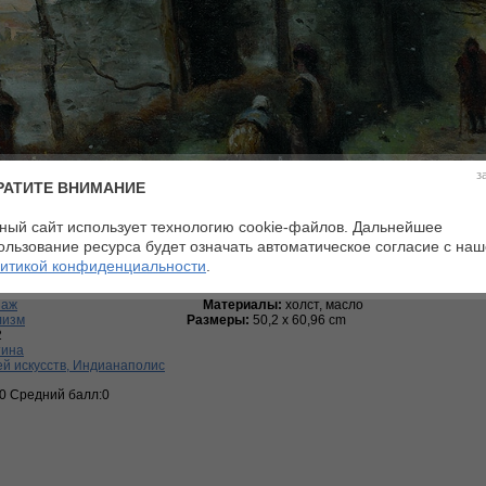
з
РАТИТЕ ВНИМАНИЕ
ный сайт использует технологию cookie-файлов. Дальнейшее
ользование ресурса будет означать автоматическое согласие с на
итикой конфиденциальности
.
заж
Материалы:
холст, масло
лизм
Размеры:
50,2 х 60,96 cm
2
тина
й искусств, Индианаполис
:0 Средний балл:0