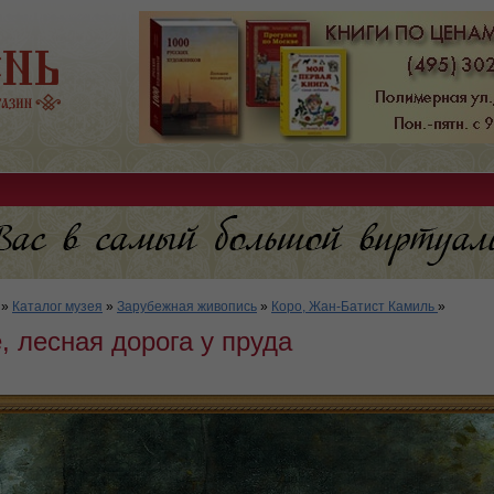
»
Каталог музея
»
Зарубежная живопись
»
Коро, Жан-Батист Камиль
»
, лесная дорога у пруда