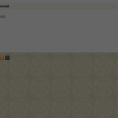
телей
арий