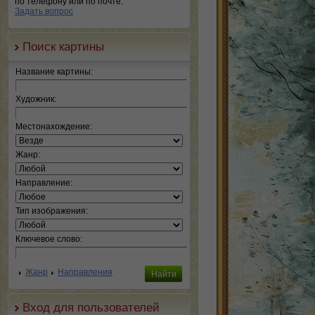
по телефону или по почте.
Задать вопрос
Поиск картины
Название картины:
Художник:
Местонахождение:
Жанр:
Направление:
Тип изображения:
Ключевое слово:
Жанр
Направления
Вход для пользователей