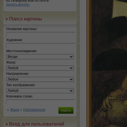
по телефону или по почте.
Задать вопрос
Поиск картины
Название картины:
Художник:
Местонахождение:
Жанр:
Направление:
Тип изображения:
Ключевое слово:
Жанр
Направления
Вход для пользователей