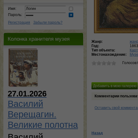
Имя:
Пароль:
Регистрация
Забыли пароль?
Колонка хранителя музея
Жанр:
жанр
Год:
186
Тип объекта:
Кар
Местонахождение:
Музе
Голосов:
27.01.2026
Комментарии пользова
Василий
Оставить свой коммент
Верещагин.
Великие полотна
Назад
Василий