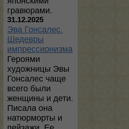
японскими
гравюрами.
31.12.2025
Эва Гонсалес.
Шедевры
импрессионизма
Героями
художницы Эвы
Гонсалес чаще
всего были
женщины и дети.
Писала она
натюрморты и
пейзажи. Ее