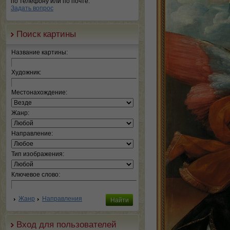
по телефону или по почте.
Задать вопрос
Поиск картины
Название картины:
Художник:
Местонахождение:
Жанр:
Направление:
Тип изображения:
Ключевое слово:
Жанр
Направления
Вход для пользователей