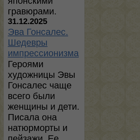
японскими
гравюрами.
31.12.2025
Эва Гонсалес.
Шедевры
импрессионизма
Героями
художницы Эвы
Гонсалес чаще
всего были
женщины и дети.
Писала она
натюрморты и
пейзажи. Ее