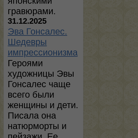
японскими
гравюрами.
31.12.2025
Эва Гонсалес.
Шедевры
импрессионизма
Героями
художницы Эвы
Гонсалес чаще
всего были
женщины и дети.
Писала она
натюрморты и
пейзажи. Ее