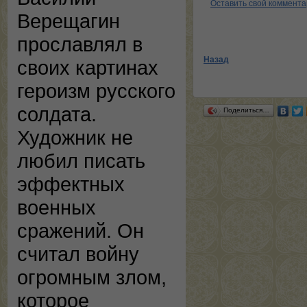
Оставить свой коммент
Верещагин
прославлял в
Назад
своих картинах
героизм русского
солдата.
Поделиться…
Художник не
любил писать
эффектных
военных
сражений. Он
считал войну
огромным злом,
которое