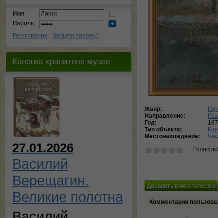
Имя:
Пароль:
Регистрация
Забыли пароль?
Колонка хранителя музея
Жанр:
Гор
Направление:
Реа
Год:
187
Тип объекта:
Кар
Местонахождение:
Час
27.01.2026
Голосов:
Василий
Верещагин.
Великие полотна
Комментарии пользова
Василий