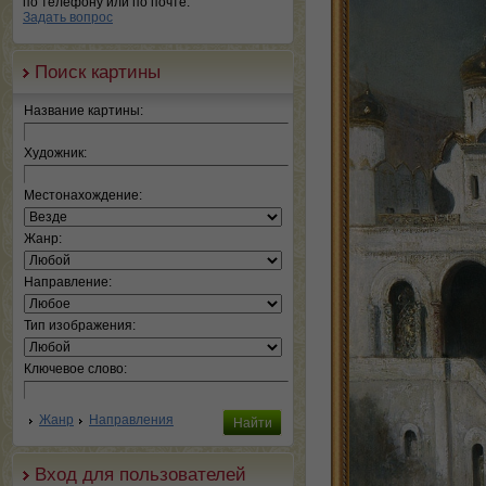
по телефону или по почте.
Задать вопрос
Поиск картины
Название картины:
Художник:
Местонахождение:
Жанр:
Направление:
Тип изображения:
Ключевое слово:
Жанр
Направления
Вход для пользователей