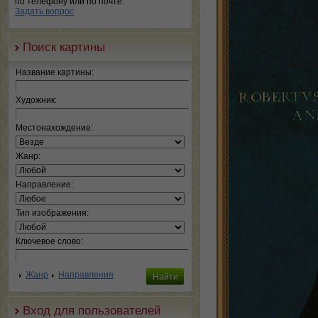
по телефону или по почте.
Задать вопрос
Поиск картины
Название картины:
Художник:
Местонахождение:
Жанр:
Направление:
Тип изображения:
Ключевое слово:
Жанр
Направления
Вход для пользователей