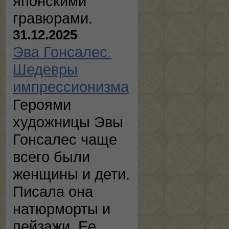
японскими
гравюрами.
31.12.2025
Эва Гонсалес.
Шедевры
импрессионизма
Героями
художницы Эвы
Гонсалес чаще
всего были
женщины и дети.
Писала она
натюрморты и
пейзажи. Ее