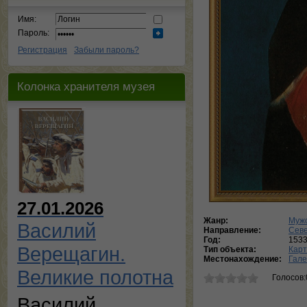
Имя:
Пароль:
Регистрация
Забыли пароль?
Колонка хранителя музея
27.01.2026
Жанр:
Мужс
Василий
Направление:
Сев
Год:
153
Верещагин.
Тип объекта:
Кар
Местонахождение:
Гале
Великие полотна
Голосов:
Василий